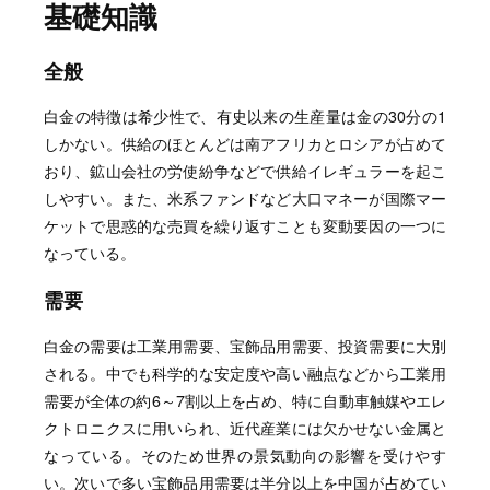
基礎知識
全般
白金の特徴は希少性で、有史以来の生産量は金の30分の1
しかない。供給のほとんどは南アフリカとロシアが占めて
おり、鉱山会社の労使紛争などで供給イレギュラーを起こ
しやすい。また、米系ファンドなど大口マネーが国際マー
ケットで思惑的な売買を繰り返すことも変動要因の一つに
なっている。
需要
白金の需要は工業用需要、宝飾品用需要、投資需要に大別
される。中でも科学的な安定度や高い融点などから工業用
需要が全体の約6～7割以上を占め、特に自動車触媒やエレ
クトロニクスに用いられ、近代産業には欠かせない金属と
なっている。そのため世界の景気動向の影響を受けやす
い。次いで多い宝飾品用需要は半分以上を中国が占めてい