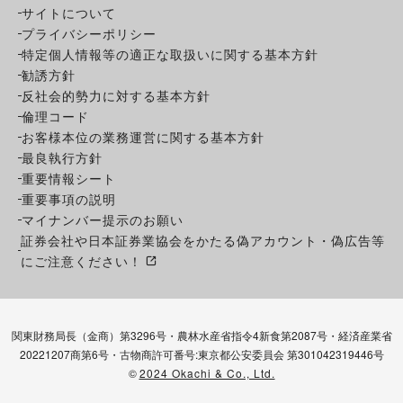
サイトについて
プライバシーポリシー
特定個人情報等の適正な取扱いに関する基本方針
勧誘方針
反社会的勢力に対する基本方針
倫理コード
お客様本位の業務運営に関する基本方針
最良執行方針
重要情報シート
重要事項の説明
マイナンバー提示のお願い
証券会社や日本証券業協会をかたる偽アカウント・偽広告等
にご注意ください！
関東財務局長（金商）第3296号・農林水産省指令4新食第2087号・経済産業省
20221207商第6号・古物商許可番号:東京都公安委員会 第301042319446号
©
2024 Okachi & Co., Ltd.