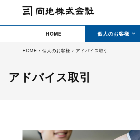
HOME
個人のお客様
HOME
個人のお客様
アドバイス取引
アドバイス取引
アドバイス取引
国際法人部
商品先物取引の仕組み
お問い合わせ
会社概要
ごあいさつ
お客様相談窓口
商品先物取引とは
主な投資アドバイザー
燃料価格リスクマネジメン
お問い合わ
取引用語
投資
国内先物市場
海外先物市場
サポート・オンライン取引
取扱銘柄一覧
資料請求
アドバイス取引（法人）
セミナー情報
金
サポート・オンラインの詳
金ミニ
銀
白金
白金ミニ
オンライン取引（オアシス
中京ローリー灯油
ゴム（R
ポケットゴールド/プラチナ
東京セミナー
大阪セミナー
オンライン取引
委託者証拠金一覧表
「オアシス」が選ばれる5