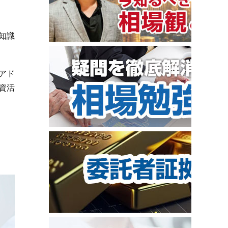
知識
アド
資活