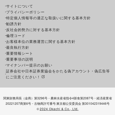
サイトについて
プライバシーポリシー
特定個人情報等の適正な取扱いに関する基本方針
勧誘方針
反社会的勢力に対する基本方針
倫理コード
お客様本位の業務運営に関する基本方針
最良執行方針
重要情報シート
重要事項の説明
マイナンバー提示のお願い
証券会社や日本証券業協会をかたる偽アカウント・偽広告等
にご注意ください！
関東財務局長（金商）第3296号・農林水産省指令4新食第2087号・経済産業省
20221207商第6号・古物商許可番号:東京都公安委員会 第301042319446号
©
2024 Okachi & Co., Ltd.