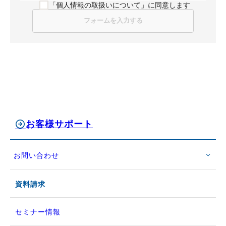
「個人情報の取扱いについて」に同意します
報を取り扱う場合には、個人情報の保護に
関する法令等を遵守します。
当社は、個人情報を不正な手段で取得しま
せん。また、法令の定める場合を除き、個
人情報の利用目的を通知または公表し、利
用目的の範囲内において利用いたします。
当社は、あらかじめ本人の同意がある場合
又は法令の定める場合を除き、要配慮個人
情報を取得しません。
お客様サポート
当社は、利用目的の達成に必要な範囲で、
個人情報を正確かつ最新の内容に保つよう
努めます。
お問い合わせ
当社は、個人情報につき改ざん、破壊、紛
失、漏洩等の事故の発生を防止するため、
資料請求
従業者の監督、委託先の監督、不正アクセ
ス対策等の安全管理措置を講じます。
当社は、次の場合を除き、個人情報を第三
セミナー情報
者に提供しません。