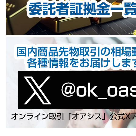
利用目的の範囲で取り扱うものと致します。
商品デリバティブ取引（現物売買を含む）及
び商品関連市場デリバティブ取引のご案内及
び勧誘、契約締結、審査等及びこれに付随す
る一切の業務。
市場調査、並びにデータ分析やアンケートの
実施等による当社業務やサービス開発のた
め。
セミナー開催や新サービス紹介のご案内のた
め。
その他、当社への問い合わせに回答するた
め。
上記対応のため、電話、郵便、電子メール、その
他の方法で御連絡を差し上げる場合があります。
当社の個人情報の取扱いに関するお問い合わせ、
苦情、開示、削除、訂正、利用停止等につきまし
ては、下記へお問い合わせ下さい。