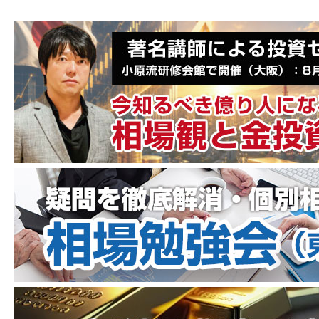
お客様の同意を得ている場合
法令及び主務官庁等の要請により提供
が必要と判断される場合
予め当社と秘密保持契約を締結してい
る会社等に業務の遂行上、必要な限度
において使用する場合
適合性の原則に照らしたお客様との商
品先物取引の受託契約締結の妥当性を
判断する場合。
人の生命、身体又は財産の保護のため
に必要がある場合
当社は、個人情報の保護を図るため、内部
規則を制定し、役員、従業員に遵守させる
とともに、教育、啓蒙を実施します。
個人情報の利用目的
当社は、個人情報を取り扱うに当たっては、次の