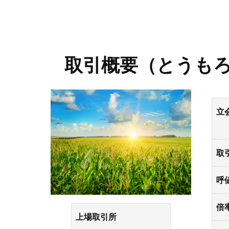
プロモーション（オンライ
発表統計
CFTC建玉明細
原油・石油
取引概要（とうも
立
取
呼
倍
上場取引所