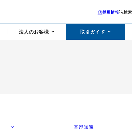
採用情報
検索
法人のお客様
取引ガイド
お客様サポートトップ
個人のお客様トップ
法人のお客様トップ
取引ガイドトップ
会社案内トップ
歴史・沿革
組織図
本支店案内
採用情報
トソリューション
せフォーム
の説明
アドバイザーブログ更新情報
取引期限と証拠金について
法人お問い合わせフォーム
電力価格リスクマネジメントソリューション
岡地メール会員
VaR証拠金の仕組み
岡地メール会員お申し込み
投資アドバイザー コ
取引する銘
リ
トレーディングツール（ISV）
細
パラジウム
サービス案内
CME原油等指数
ドバイ原油
バージガソリン
バージ灯
）
SS3）
ゴム（TSR20）
ゴム（上海天然ゴム）
とうもろこし
一般大
相場勉強会【個別相談会（東京）】
納会日・受渡日一覧
祝日取引
諸規定・マニュアル
基礎知識
つの理由
オアシスの便利な機能
サービス案内
お取引の流れ
Q&A
バ