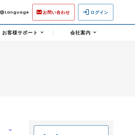
お問い合わせ
ログイン
Language
お客様サポート
会社案内
ディスクロージャー
各種重要通知事項
フォーム
ラム
柄を選ぶ
スクヘッジサポート
キャンペーン（アドバイス取引）
資産の保全
先物受渡・物流サポート
税制について
油
LNG（液化天然ガス）
中京ローリーガソリン
豆
小豆
ゴールドスポット
プラチナスポット
リンク集
ーチャル取引
システム稼働状況