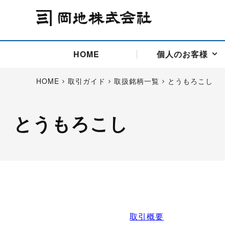
HOME
個人のお客様
HOME
取引ガイド
取扱銘柄一覧
とうもろこし
とうもろこし
アドバイス取引
国際法人部
商品先物取引の仕組み
お問い合わせ
会社概要
ごあいさつ
お客様相談窓口
商品先物取引とは
主な投資アドバイザー
燃料価格リスクマネジメン
お問い合わ
取引用語
投資
国内先物市場
海外先物市場
サポート・オンライン取引
取扱銘柄一覧
資料請求
アドバイス取引（法人）
セミナー情報
金
サポート・オンラインの詳
金ミニ
銀
白金
白金ミニ
オンライン取引（オアシス
中京ローリー灯油
ゴム（R
ポケットゴールド/プラチナ
東京セミナー
大阪セミナー
オンライン取引
委託者証拠金一覧表
取引概要
「オアシス」が選ばれる5