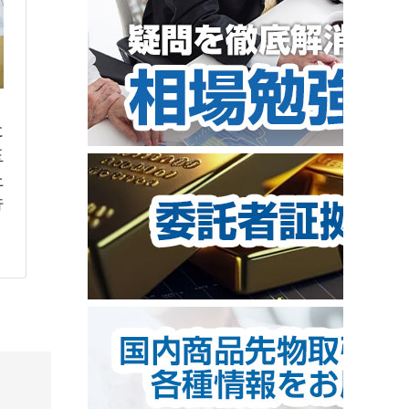
に
玉
上
行