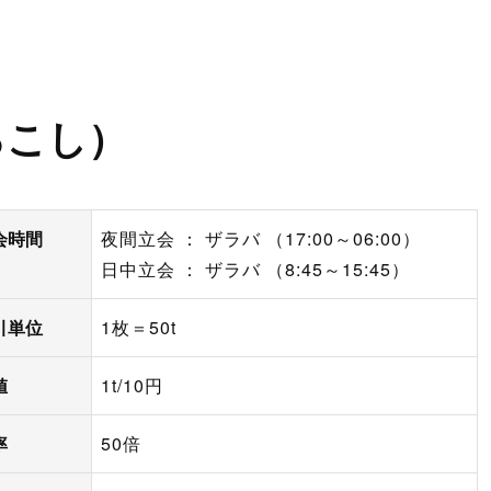
ン取引）
製造供給統計週報
全国営業倉庫生ゴム在庫
USDA需給統計
ろこし）
会時間
夜間立会 ： ザラバ （17:00～06:00）
日中立会 ： ザラバ （8:45～15:45）
引単位
1枚＝50t
値
1t/10円
率
50倍