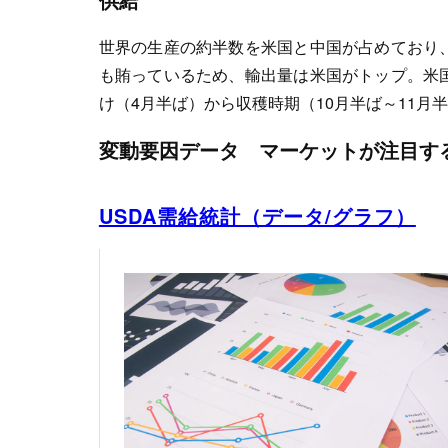
世界の生産の約半数を米国と中国が占めており
も賄っているため、輸出量は米国がトップ。米
け（4月半ば）から収穫時期（10月半ば～11
変動要因データ マーケットが注目す
USDA需給統計（データ/グラフ）