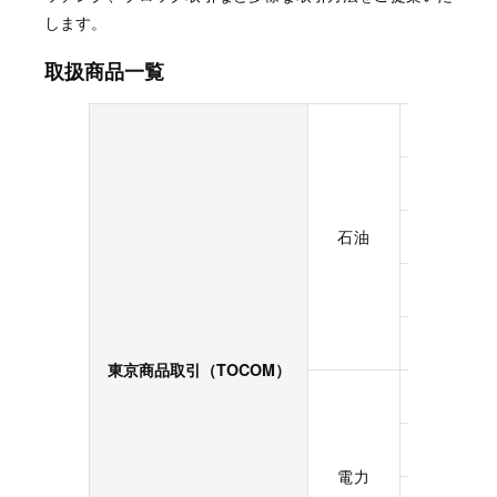
します。
取扱商品一覧
プラッツド
バージガソ
石油
バージ灯油
中京ローリ
中京ローリ
東京商品取引（TOCOM）
東エリア・
西エリア・
電力