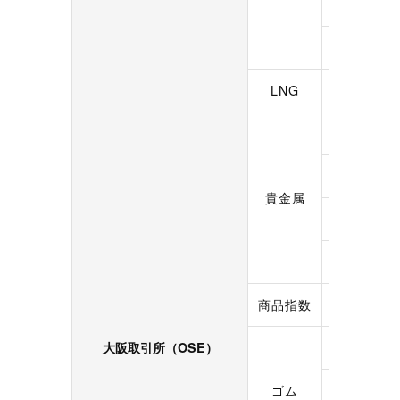
東エリア・
西エリア・
LNG
LNG（プラ
金
銀
貴金属
白金
パラジウム
商品指数
CME原油
大阪取引所（OSE）
ゴム（RSS
ゴム
ゴム（TSR