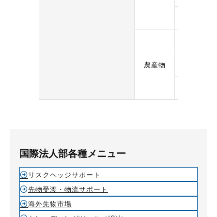
上海天然ゴ
一般大豆先
農産物
小豆先物
とうもろこ
国際法人部各種メニュー
リスクヘッジサポート
先物受渡・物流サポート
海外先物市場