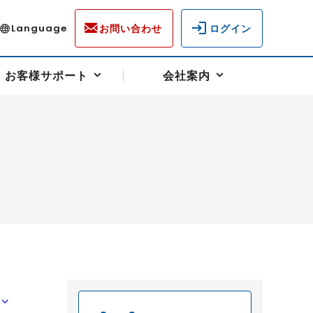
お問い合わせ
ログイン
Language
お客様サポート
会社案内
ディスクロージャー
各種重要通知事項
フォーム
ラム
柄を選ぶ
スクヘッジサポート
キャンペーン（アドバイス取引）
資産の保全
先物受渡・物流サポート
税制について
油
LNG（液化天然ガス）
中京ローリーガソリン
豆
小豆
ゴールドスポット
プラチナスポット
リンク集
ーチャル取引
システム稼働状況