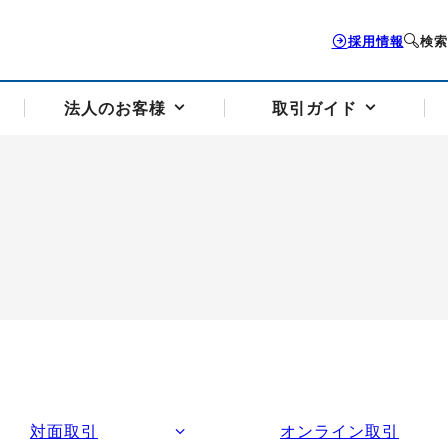
採用情報
検索
法人のお客様
取引ガイド
お客様サポートトップ
個人のお客様トップ
法人のお客様トップ
取引ガイドトップ
会社案内トップ
歴史・沿革
組織図
本支店案内
採用情報
トソリューション
せフォーム
の説明
アドバイザーブログ更新情報
取引期限と証拠金について
法人お問い合わせフォーム
電力価格リスクマネジメントソリューション
岡地メール会員
VaR証拠金の仕組み
岡地メール会員お申し込み
投資アドバイザー コ
取引する銘
リ
トレーディングツール（ISV）
細
パラジウム
サービス案内
CME原油等指数
ドバイ原油
バージガソリン
バージ灯
）
SS3）
ゴム（TSR20）
ゴム（上海天然ゴム）
とうもろこし
一般大
相場勉強会【個別相談会（東京）】
納会日・受渡日一覧
祝日取引
諸規定・マニュアル
対面取引
オンライン取引
つの理由
オアシスの便利な機能
サービス案内
お取引の流れ
Q&A
バ