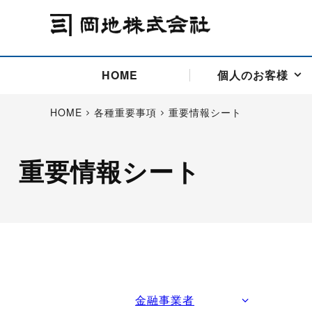
HOME
個人のお客様
HOME
各種重要事項
重要情報シート
重要情報シート
アドバイス取引
国際法人部
商品先物取引の仕組み
お問い合わせ
会社概要
ごあいさつ
お客様相談窓口
商品先物取引とは
主な投資アドバイザー
燃料価格リスクマネジメン
お問い合わ
取引用語
投資
国内先物市場
海外先物市場
サポート・オンライン取引
取扱銘柄一覧
資料請求
アドバイス取引（法人）
セミナー情報
金
サポート・オンラインの詳
金ミニ
銀
白金
白金ミニ
オンライン取引（オアシス
中京ローリー灯油
ゴム（R
ポケットゴールド/プラチナ
東京セミナー
大阪セミナー
オンライン取引
委託者証拠金一覧表
金融事業者
「オアシス」が選ばれる5