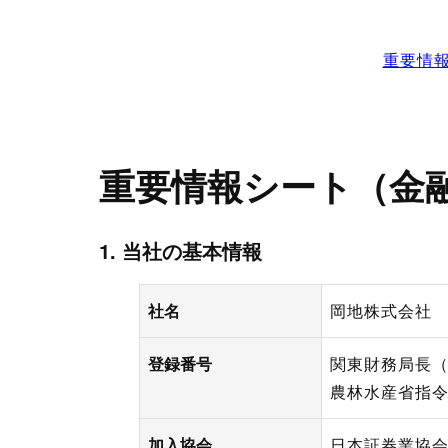
プロモーション（オンライ
発表統計
CFTC建玉明細
原油・石油
重要情
重要情報シート（金
1. 当社の基本情報
社名
岡地株式会社
登録番号
関東財務局長（
農林水産省指令4
加入協会
日本証券業協会