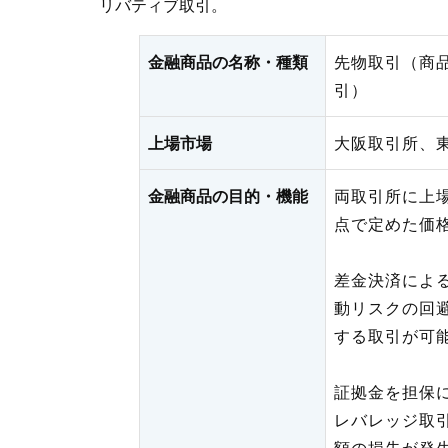
リバティブ取引。
金融商品の名称・種類
先物取引（商
引）
上場市場
大阪取引所、
金融商品の目的・機能
両取引所に上
点で定めた価
差金決済によ
動リスクの回
する取引が可
証拠金を担保
レバレッジ取
額の損失が発