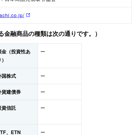
achi.co.jp/
きる金融商品の種類は次の通りです。）
預金（投資性あ
ー
り）
外国株式
ー
外貨建債券
ー
投資信託
ー
ETF、ETN
ー