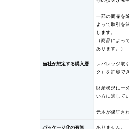
一部の商品を
よって取引を
します。
（商品によっ
あります。）
当社が想定する購入層
レバレッジ取
ク）を許容で
財産状況に十
い方に適して
元本が保証さ
パッケージ化の有無
ありません。