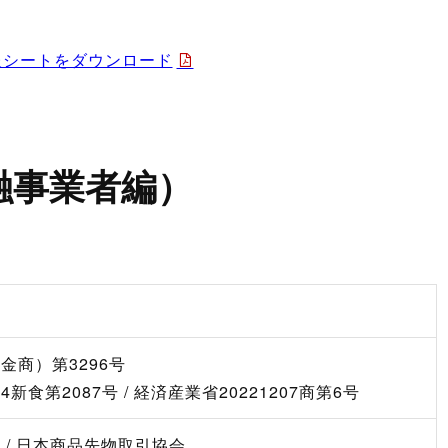
ン取引）
製造供給統計週報
全国営業倉庫生ゴム在庫
USDA需給統計
報シートをダウンロード
融事業者編）
金商）第3296号
新食第2087号 / 経済産業省20221207商第6号
 / 日本商品先物取引協会