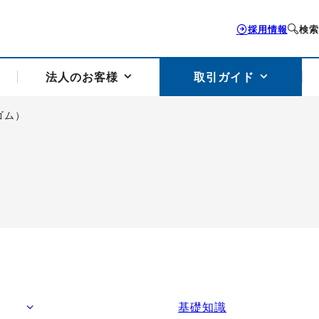
採用情報
検索
法人のお客様
取引ガイド
ゴム）
お客様サポートトップ
個人のお客様トップ
法人のお客様トップ
取引ガイドトップ
会社案内トップ
歴史・沿革
組織図
本支店案内
採用情報
トソリューション
せフォーム
の説明
アドバイザーブログ更新情報
取引期限と証拠金について
法人お問い合わせフォーム
電力価格リスクマネジメントソリューション
岡地メール会員
VaR証拠金の仕組み
岡地メール会員お申し込み
投資アドバイザー コ
取引する銘
リ
トレーディングツール（ISV）
細
パラジウム
サービス案内
CME原油等指数
ドバイ原油
バージガソリン
バージ灯
）
SS3）
ゴム（TSR20）
ゴム（上海天然ゴム）
とうもろこし
一般大
相場勉強会【個別相談会（東京）】
納会日・受渡日一覧
祝日取引
諸規定・マニュアル
基礎知識
つの理由
オアシスの便利な機能
サービス案内
お取引の流れ
Q&A
バ