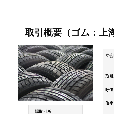
プロモーション（オンライ
発表統計
CFTC建玉明細
原油・石油
取引概要（ゴム：上
立会
取引
呼値
倍率
上場取引所