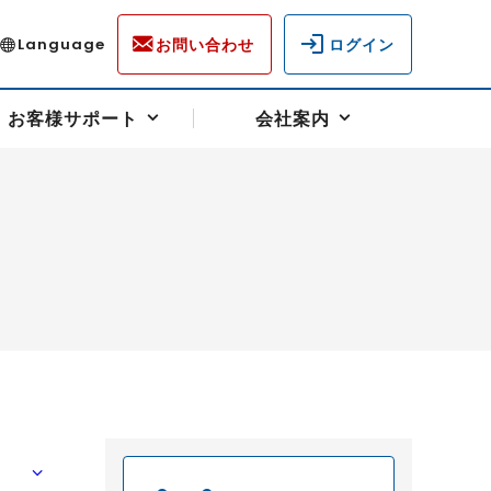
お問い合わせ
ログイン
Language
お客様サポート
会社案内
ディスクロージャー
各種重要通知事項
フォーム
ラム
柄を選ぶ
スクヘッジサポート
キャンペーン（アドバイス取引）
資産の保全
先物受渡・物流サポート
税制について
油
LNG（液化天然ガス）
中京ローリーガソリン
豆
小豆
ゴールドスポット
プラチナスポット
リンク集
ーチャル取引
システム稼働状況