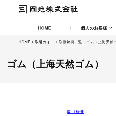
HOME
個人のお客様
HOME
取引ガイド
取扱銘柄一覧
ゴム（上海天然
ゴム（上海天然ゴム）
アドバイス取引
国際法人部
商品先物取引の仕組み
お問い合わせ
会社概要
ごあいさつ
お客様相談窓口
商品先物取引とは
主な投資アドバイザー
燃料価格リスクマネジメン
お問い合わ
取引用語
投資
国内先物市場
海外先物市場
サポート・オンライン取引
取扱銘柄一覧
資料請求
アドバイス取引（法人）
セミナー情報
金
サポート・オンラインの詳
金ミニ
銀
白金
白金ミニ
オンライン取引（オアシス
中京ローリー灯油
ゴム（R
ポケットゴールド/プラチナ
東京セミナー
大阪セミナー
オンライン取引
委託者証拠金一覧表
取引概要
「オアシス」が選ばれる5