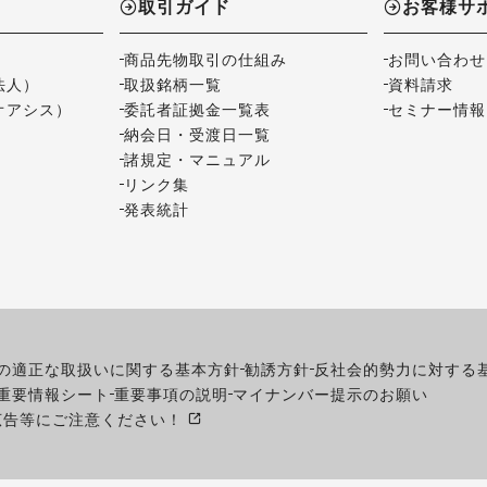
取引ガイド
お客様サ
商品先物取引の仕組み
お問い合わせ
法人）
取扱銘柄一覧
資料請求
オアシス）
委託者証拠金一覧表
セミナー情報
納会日・受渡日一覧
諸規定・マニュアル
リンク集
発表統計
の適正な取扱いに関する基本方針
勧誘方針
反社会的勢力に対する
重要情報シート
重要事項の説明
マイナンバー提示のお願い
広告等にご注意ください！