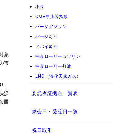
小豆
CME原油等指数
バージガソリン
バージ灯油
ドバイ原油
対象
中京ローリーガソリン
の市
中京ローリー灯油
LNG（液化天然ガス）
り、
決済
委託者証拠金一覧表
る国
納会日・受渡日一覧
祝日取引