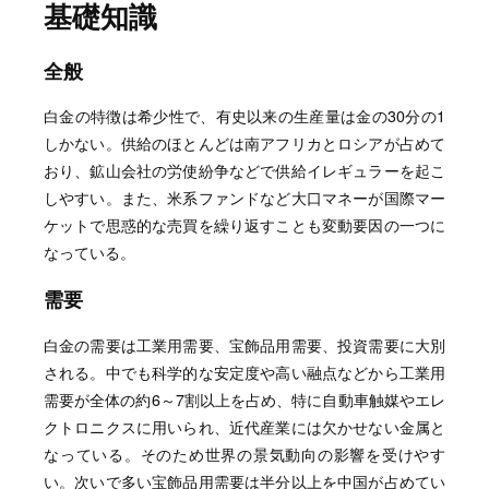
基礎知識
全般
白金の特徴は希少性で、有史以来の生産量は金の30分の1
しかない。供給のほとんどは南アフリカとロシアが占めて
おり、鉱山会社の労使紛争などで供給イレギュラーを起こ
しやすい。また、米系ファンドなど大口マネーが国際マー
ケットで思惑的な売買を繰り返すことも変動要因の一つに
なっている。
需要
白金の需要は工業用需要、宝飾品用需要、投資需要に大別
される。中でも科学的な安定度や高い融点などから工業用
需要が全体の約6～7割以上を占め、特に自動車触媒やエレ
クトロニクスに用いられ、近代産業には欠かせない金属と
なっている。そのため世界の景気動向の影響を受けやす
い。次いで多い宝飾品用需要は半分以上を中国が占めてい