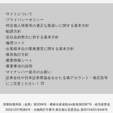
サイトについて
プライバシーポリシー
特定個人情報等の適正な取扱いに関する基本方針
勧誘方針
反社会的勢力に対する基本方針
倫理コード
お客様本位の業務運営に関する基本方針
最良執行方針
重要情報シート
重要事項の説明
マイナンバー提示のお願い
証券会社や日本証券業協会をかたる偽アカウント・偽広告等
にご注意ください！
関東財務局長（金商）第3296号・農林水産省指令4新食第2087号・経済産業省
20221207商第6号・古物商許可番号:東京都公安委員会 第301042319446号