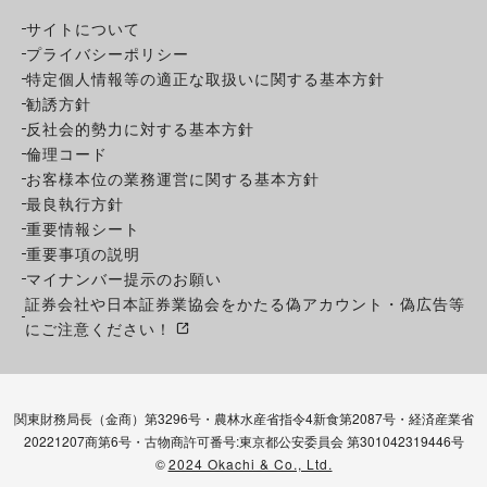
サイトについて
プライバシーポリシー
特定個人情報等の適正な取扱いに関する基本方針
勧誘方針
反社会的勢力に対する基本方針
倫理コード
お客様本位の業務運営に関する基本方針
最良執行方針
重要情報シート
重要事項の説明
マイナンバー提示のお願い
証券会社や日本証券業協会をかたる偽アカウント・偽広告等
にご注意ください！
関東財務局長（金商）第3296号・農林水産省指令4新食第2087号・経済産業省
20221207商第6号・古物商許可番号:東京都公安委員会 第301042319446号
©
2024 Okachi & Co., Ltd.