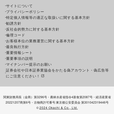
サイトについて
プライバシーポリシー
特定個人情報等の適正な取扱いに関する基本方針
勧誘方針
反社会的勢力に対する基本方針
倫理コード
お客様本位の業務運営に関する基本方針
最良執行方針
重要情報シート
重要事項の説明
マイナンバー提示のお願い
証券会社や日本証券業協会をかたる偽アカウント・偽広告等
にご注意ください！
関東財務局長（金商）第3296号・農林水産省指令4新食第2087号・経済産業省
20221207商第6号・古物商許可番号:東京都公安委員会 第301042319446号
©
2024 Okachi & Co., Ltd.