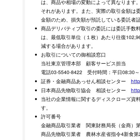
は、商品や相場の変動によって異なります
それがあります。また、実際の取引金額は
金額のため、損失額が預託している委託者
商品デリバティブ取引の委託には委託手数
は、最低取引単位（１枚）あたり往復102,9
減する場合があります。
お取引についての御相談窓口
当社東京管理本部 顧客サービス担当
電話03-5540-8422 受付時間：平日08:30～1
証券・金融商品あっせん相談センター
htt
日本商品先物取引協会 相談センター
htt
当社の企業情報に関するディスクローズ資
す。
許可番号
金融商品取引業者 関東財務局長（金商）第3
商品先物取引業者 農林水産省指令4新食第2