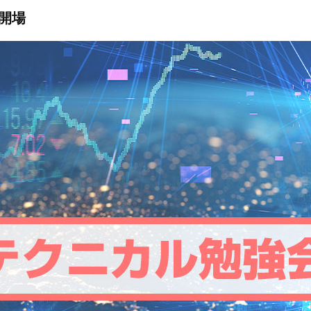
ン取引）
製造供給統計週報
全国営業倉庫生ゴム在庫
USDA需給統計