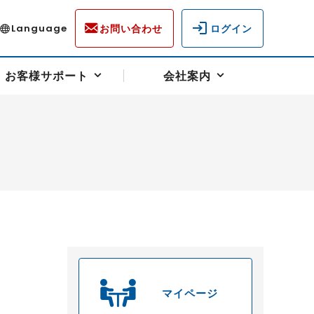
お問い合わせ
ログイン
Language
お客様サポート
会社案内
ディスクロージャー
各種重要通知事項
フォーム
ラム
柄を選ぶ
スクヘッジサポート
キャンペーン（アドバイス取引）
資産の保全
先物受渡・物流サポート
税制について
油
LNG（液化天然ガス）
中京ローリーガソリン
豆
小豆
ゴールドスポット
プラチナスポット
マイページ
リンク集
ーチャル取引
システム稼働状況