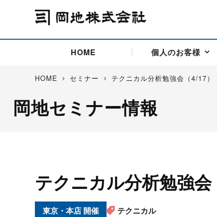
HOME
個人のお客様
HOME
セミナー
テクニカル分析勉強会（4/17
岡地セミナー情報
アドバイス取引
国際法人部
商品先物取引の仕組み
お問い合わせ
会社概要
ごあいさつ
お客様相談窓口
商品先物取引とは
主な投資アドバイザー
燃料価格リスクマネジメン
お問い合わ
取引用語
投資
国内先物市場
海外先物市場
サポート・オンライン取引
取扱銘柄一覧
資料請求
アドバイス取引（法人）
セミナー情報
金
サポート・オンラインの詳
金ミニ
銀
白金
白金ミニ
テクニカル分析勉強会（
オンライン取引（オアシス
中京ローリー灯油
ゴム（R
ポケットゴールド/プラチナ
東京セミナー
大阪セミナー
オンライン取引
委託者証拠金一覧表
東京・本店
テクニカル
「オアシス」が選ばれる5