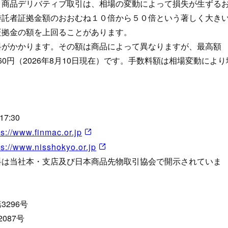
。商品デリバティブ取引は、相場の変動によって損失が生ずる
委託者証拠金額のおおむね１０倍から５０倍という著しく大き
証拠金の額を上回ることがあります。
料がかかります。その額は商品によって異なりますが、最高額
60円（2026年8月10日現在）です。手数料額は相場変動により
7:30
ps://www.finmac.or.jp
ps://www.nisshokyo.or.jp
料は当社本・支店及び日本商品先物取引協会で開示されていま
296号
087号