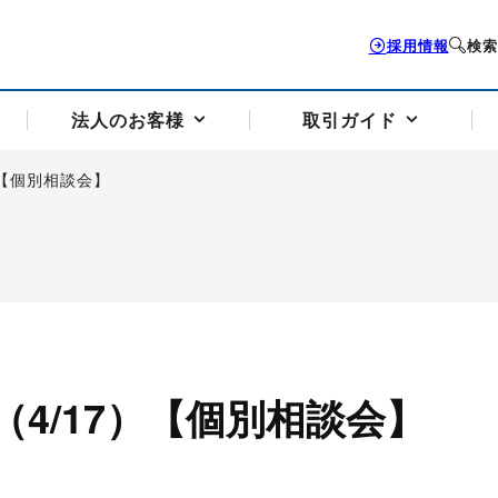
採用情報
検索
法人のお客様
取引ガイド
）【個別相談会】
お客様サポートトップ
個人のお客様トップ
法人のお客様トップ
取引ガイドトップ
会社案内トップ
歴史・沿革
組織図
本支店案内
採用情報
トソリューション
せフォーム
の説明
アドバイザーブログ更新情報
取引期限と証拠金について
法人お問い合わせフォーム
電力価格リスクマネジメントソリューション
岡地メール会員
VaR証拠金の仕組み
岡地メール会員お申し込み
投資アドバイザー コ
取引する銘
リ
トレーディングツール（ISV）
細
パラジウム
サービス案内
CME原油等指数
ドバイ原油
バージガソリン
バージ灯
4/17）【個別相談会】
）
SS3）
ゴム（TSR20）
ゴム（上海天然ゴム）
とうもろこし
一般大
相場勉強会【個別相談会（東京）】
納会日・受渡日一覧
祝日取引
諸規定・マニュアル
つの理由
オアシスの便利な機能
サービス案内
お取引の流れ
Q&A
バ