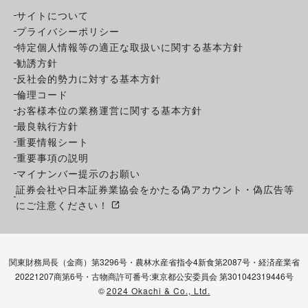
サイトについて
プライバシーポリシー
特定個人情報等の適正な取扱いに関する基本方針
勧誘方針
反社会的勢力に対する基本方針
倫理コード
お客様本位の業務運営に関する基本方針
最良執行方針
重要情報シート
重要事項の説明
マイナンバー提示のお願い
証券会社や日本証券業協会をかたる偽アカウント・偽広告等
にご注意ください！
関東財務局長（金商）第3296号・農林水産省指令4新食第2087号・経済産業省
20221207商第6号・古物商許可番号:東京都公安委員会 第301042319446号
©
2024 Okachi & Co., Ltd.