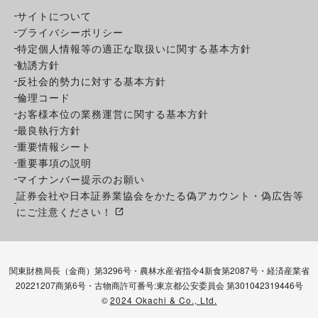
サイトについて
プライバシーポリシー
特定個人情報等の適正な取扱いに関する基本方針
勧誘方針
反社会的勢力に対する基本方針
倫理コード
お客様本位の業務運営に関する基本方針
最良執行方針
重要情報シート
重要事項の説明
マイナンバー提示のお願い
証券会社や日本証券業協会をかたる偽アカウント・偽広告等
にご注意ください！
関東財務局長（金商）第3296号・農林水産省指令4新食第2087号・経済産業省
20221207商第6号・古物商許可番号:東京都公安委員会 第301042319446号
©
2024 Okachi & Co., Ltd.