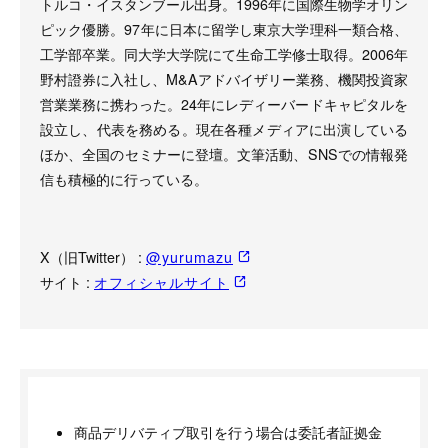
トルコ・イスタンブール出身。1996年に国際生物学オリン
ピック優勝。97年に日本に留学し東京大学理科一類合格、
工学部卒業。同大学大学院にて生命工学修士取得。2006年
野村證券に入社し、M&Aアドバイザリー業務、機関投資家
営業業務に携わった。24年にレディーバードキャピタルを
設立し、代表を務める。現在各種メディアに出演している
ほか、全国のセミナーに登壇。文筆活動、SNSでの情報発
信も積極的に行っている。
X（旧Twitter） :
@yurumazu
サイト :
オフィシャルサイト
商品デリバティブ取引を行う場合は委託者証拠金