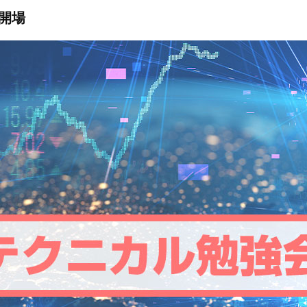
ン取引）
製造供給統計週報
全国営業倉庫生ゴム在庫
USDA需給統計