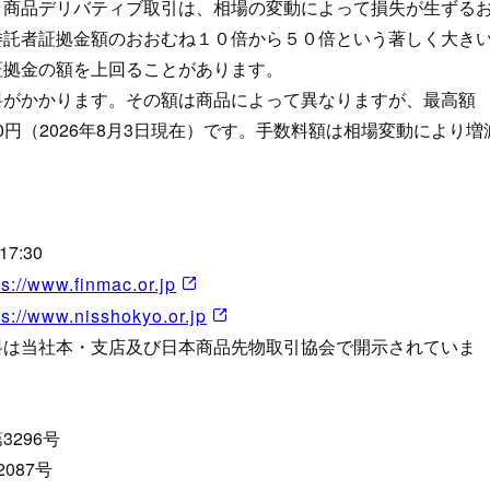
。商品デリバティブ取引は、相場の変動によって損失が生ずる
委託者証拠金額のおおむね１０倍から５０倍という著しく大き
証拠金の額を上回ることがあります。
料がかかります。その額は商品によって異なりますが、最高額
0円（2026年8月3日現在）です。手数料額は相場変動により増
7:30
ps://www.finmac.or.jp
ps://www.nisshokyo.or.jp
料は当社本・支店及び日本商品先物取引協会で開示されていま
296号
087号