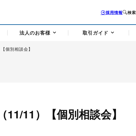
採用情報
検索
法人のお客様
取引ガイド
）【個別相談会】
お客様サポートトップ
個人のお客様トップ
法人のお客様トップ
取引ガイドトップ
会社案内トップ
歴史・沿革
組織図
本支店案内
採用情報
トソリューション
せフォーム
の説明
アドバイザーブログ更新情報
取引期限と証拠金について
法人お問い合わせフォーム
電力価格リスクマネジメントソリューション
岡地メール会員
VaR証拠金の仕組み
岡地メール会員お申し込み
投資アドバイザー コ
取引する銘
リ
トレーディングツール（ISV）
細
パラジウム
サービス案内
CME原油等指数
ドバイ原油
バージガソリン
バージ灯
11/11）【個別相談会】
）
SS3）
ゴム（TSR20）
ゴム（上海天然ゴム）
とうもろこし
一般大
相場勉強会【個別相談会（東京）】
納会日・受渡日一覧
祝日取引
諸規定・マニュアル
つの理由
オアシスの便利な機能
サービス案内
お取引の流れ
Q&A
バ