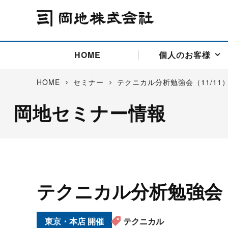
HOME
個人のお客様
HOME
セミナー
テクニカル分析勉強会（11/11
岡地セミナー情報
アドバイス取引
国際法人部
商品先物取引の仕組み
お問い合わせ
会社概要
ごあいさつ
お客様相談窓口
商品先物取引とは
主な投資アドバイザー
燃料価格リスクマネジメン
お問い合わ
取引用語
投資
国内先物市場
海外先物市場
サポート・オンライン取引
取扱銘柄一覧
資料請求
アドバイス取引（法人）
セミナー情報
金
サポート・オンラインの詳
金ミニ
銀
白金
白金ミニ
テクニカル分析勉強会（
オンライン取引（オアシス
中京ローリー灯油
ゴム（R
ポケットゴールド/プラチナ
東京セミナー
大阪セミナー
オンライン取引
委託者証拠金一覧表
東京・本店
テクニカル
「オアシス」が選ばれる5