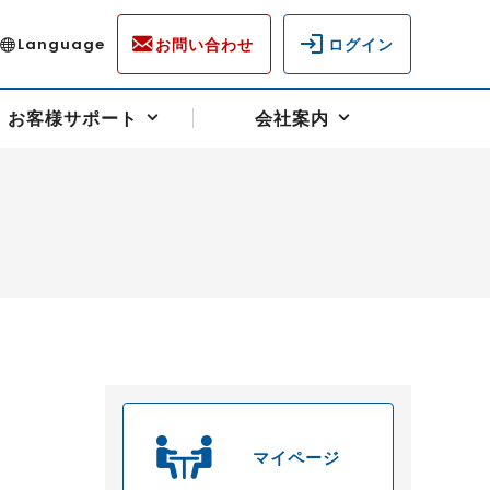
お問い合わせ
ログイン
Language
お客様サポート
会社案内
ディスクロージャー
各種重要通知事項
フォーム
ラム
柄を選ぶ
スクヘッジサポート
キャンペーン（アドバイス取引）
資産の保全
先物受渡・物流サポート
税制について
油
LNG（液化天然ガス）
中京ローリーガソリン
豆
小豆
ゴールドスポット
プラチナスポット
マイページ
リンク集
ーチャル取引
システム稼働状況