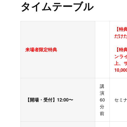
タイムテーブル
【特
だけた
来場者限定特典
【特
ンラ
上、
10,
講
演
【開場・受付】12:00〜
60
セミ
分
前