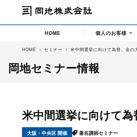
HOME
個人のお客様
HOME
セミナー
米中間選挙に向けて為替、金の
岡地セミナー情報
アドバイス取引
国際法人部
商品先物取引の仕組み
お問い合わせ
会社概要
ごあいさつ
お客様相談窓口
商品先物取引とは
主な投資アドバイザー
燃料価格リスクマネジメン
お問い合わ
取引用語
投資
国内先物市場
海外先物市場
サポート・オンライン取引
取扱銘柄一覧
資料請求
アドバイス取引（法人）
セミナー情報
金
サポート・オンラインの詳
金ミニ
銀
白金
白金ミニ
米中間選挙に向けて為
オンライン取引（オアシス
中京ローリー灯油
ゴム（R
ポケットゴールド/プラチナ
東京セミナー
大阪セミナー
オンライン取引
委託者証拠金一覧表
大阪・中央区
著名講師セミナー
「オアシス」が選ばれる5