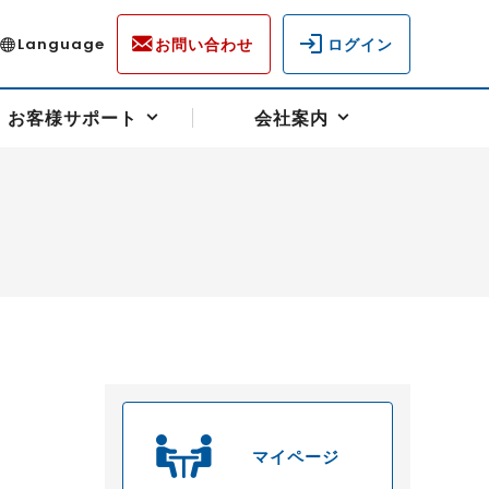
お問い合わせ
ログイン
Language
お客様サポート
会社案内
ディスクロージャー
各種重要通知事項
フォーム
ラム
柄を選ぶ
スクヘッジサポート
キャンペーン（アドバイス取引）
資産の保全
先物受渡・物流サポート
税制について
油
LNG（液化天然ガス）
中京ローリーガソリン
豆
小豆
ゴールドスポット
プラチナスポット
マイページ
リンク集
ーチャル取引
システム稼働状況