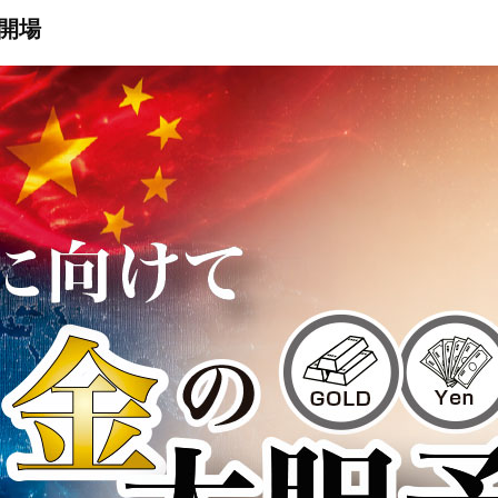
ン取引）
製造供給統計週報
全国営業倉庫生ゴム在庫
USDA需給統計