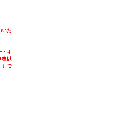
のいた
ートオ
1枚以
く）で