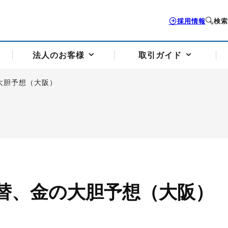
採用情報
検索
法人のお客様
取引ガイド
大胆予想（大阪）
お客様サポートトップ
個人のお客様トップ
法人のお客様トップ
取引ガイドトップ
会社案内トップ
歴史・沿革
組織図
本支店案内
採用情報
トソリューション
せフォーム
の説明
アドバイザーブログ更新情報
取引期限と証拠金について
法人お問い合わせフォーム
電力価格リスクマネジメントソリューション
岡地メール会員
VaR証拠金の仕組み
岡地メール会員お申し込み
投資アドバイザー コ
取引する銘
リ
トレーディングツール（ISV）
細
パラジウム
サービス案内
CME原油等指数
ドバイ原油
バージガソリン
バージ灯
替、金の大胆予想（大阪）
）
SS3）
ゴム（TSR20）
ゴム（上海天然ゴム）
とうもろこし
一般大
相場勉強会【個別相談会（東京）】
納会日・受渡日一覧
祝日取引
諸規定・マニュアル
つの理由
オアシスの便利な機能
サービス案内
お取引の流れ
Q&A
バ