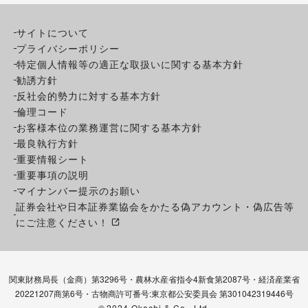
サイトについて
プライバシーポリシー
特定個人情報等の適正な取扱いに関する基本方針
勧誘方針
反社会的勢力に対する基本方針
倫理コード
お客様本位の業務運営に関する基本方針
最良執行方針
重要情報シート
重要事項の説明
マイナンバー提示のお願い
証券会社や日本証券業協会をかたる偽アカウント・偽広告等
にご注意ください！
関東財務局長（金商）第3296号・農林水産省指令4新食第2087号・経済産業省
20221207商第6号・古物商許可番号:東京都公安委員会 第301042319446号
©
2024 Okachi & Co., Ltd.