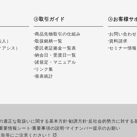
取引ガイド
お客様サ
商品先物取引の仕組み
お問い合わせ
法人）
取扱銘柄一覧
資料請求
オアシス）
委託者証拠金一覧表
セミナー情報
納会日・受渡日一覧
諸規定・マニュアル
リンク集
発表統計
の適正な取扱いに関する基本方針
勧誘方針
反社会的勢力に対する
重要情報シート
重要事項の説明
マイナンバー提示のお願い
広告等にご注意ください！