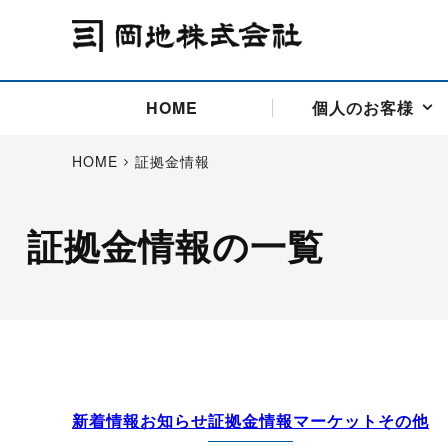
HOME
個人のお客様
HOME
証拠金情報
証拠金情報の一覧
アドバイス取引
国際法人部
商品先物取引の仕組み
お問い合わせ
会社概要
ごあいさつ
お客様相談窓口
商品先物取引とは
主な投資アドバイザー
燃料価格リスクマネジメン
お問い合わ
取引用語
投資
国内先物市場
海外先物市場
サポート・オンライン取引
取扱銘柄一覧
資料請求
アドバイス取引（法人）
セミナー情報
金
サポート・オンラインの詳
金ミニ
銀
白金
白金ミニ
オンライン取引（オアシス
中京ローリー灯油
ゴム（R
ポケットゴールド/プラチナ
東京セミナー
大阪セミナー
オンライン取引
新着情報
お知らせ
証拠金情報
マーケット
その他
委託者証拠金一覧表
「オアシス」が選ばれる5