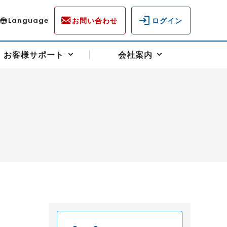
お問い合わせ
ログイン
Language
お客様サポート
会社案内
ディスクロージャー
各種重要通知事項
フォーム
ラム
柄を選ぶ
スクヘッジサポート
キャンペーン（アドバイス取引）
資産の保全
先物受渡・物流サポート
税制について
油
LNG（液化天然ガス）
中京ローリーガソリン
豆
小豆
ゴールドスポット
プラチナスポット
リンク集
ーチャル取引
システム稼働状況