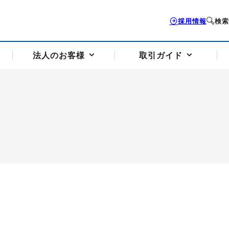
採用情報
検索
法人のお客様
取引ガイド
お客様サポートトップ
個人のお客様トップ
法人のお客様トップ
取引ガイドトップ
会社案内トップ
歴史・沿革
組織図
本支店案内
採用情報
トソリューション
せフォーム
の説明
アドバイザーブログ更新情報
取引期限と証拠金について
法人お問い合わせフォーム
電力価格リスクマネジメントソリューション
岡地メール会員
VaR証拠金の仕組み
岡地メール会員お申し込み
投資アドバイザー コ
取引する銘
リ
トレーディングツール（ISV）
細
パラジウム
サービス案内
CME原油等指数
ドバイ原油
バージガソリン
バージ灯
）
SS3）
ゴム（TSR20）
ゴム（上海天然ゴム）
とうもろこし
一般大
相場勉強会【個別相談会（東京）】
納会日・受渡日一覧
祝日取引
諸規定・マニュアル
つの理由
オアシスの便利な機能
サービス案内
お取引の流れ
Q&A
バ