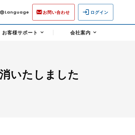
お問い合わせ
ログイン
Language
お客様サポート
会社案内
消いたしました
ディスクロージャー
各種重要通知事項
フォーム
ラム
柄を選ぶ
スクヘッジサポート
キャンペーン（アドバイス取引）
資産の保全
先物受渡・物流サポート
税制について
油
LNG（液化天然ガス）
中京ローリーガソリン
豆
小豆
ゴールドスポット
プラチナスポット
リンク集
ーチャル取引
システム稼働状況