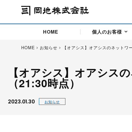
HOME
個人のお客様
HOME
お知らせ
【オアシス】オアシスのネットワー
【オアシス】オアシスの
アドバイス取引
国際法人部
商品先物取引の仕組み
お問い合わせ
会社概要
ごあいさつ
（21:30時点）
お客様相談窓口
商品先物取引とは
主な投資アドバイザー
燃料価格リスクマネジメン
お問い合わ
取引用語
投資
国内先物市場
海外先物市場
サポート・オンライン取引
取扱銘柄一覧
資料請求
アドバイス取引（法人）
2023.01.30
お知らせ
セミナー情報
金
サポート・オンラインの詳
金ミニ
銀
白金
白金ミニ
オンライン取引（オアシス
中京ローリー灯油
ゴム（R
ポケットゴールド/プラチナ
東京セミナー
大阪セミナー
オンライン取引
委託者証拠金一覧表
「オアシス」が選ばれる5