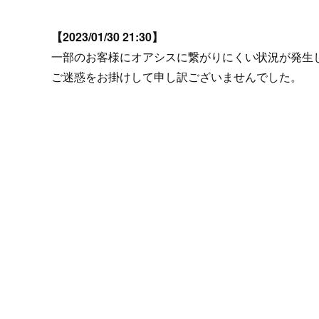
プロモーション（オンライ
発表統計
【2023/01/30 21:30】
CFTC建玉明細
原油・石油
一部のお客様にオアシスに繋がりにくい状況が発生
ご迷惑をお掛けして申し訳ございませんでした。