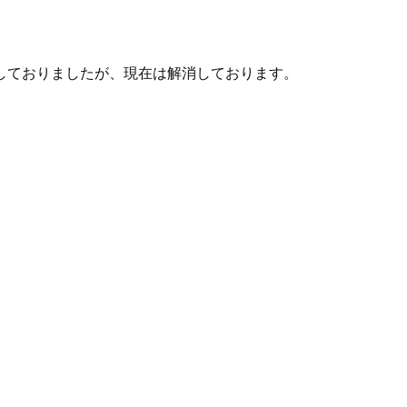
ン取引）
製造供給統計週報
全国営業倉庫生ゴム在庫
USDA需給統計
しておりましたが、現在は解消しております。