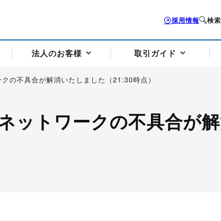
採用情報
検索
法人のお客様
取引ガイド
クの不具合が解消いたしました（21:30時点）
お客様サポートトップ
個人のお客様トップ
法人のお客様トップ
取引ガイドトップ
会社案内トップ
ネットワークの不具合が解
歴史・沿革
組織図
本支店案内
採用情報
トソリューション
せフォーム
の説明
アドバイザーブログ更新情報
取引期限と証拠金について
法人お問い合わせフォーム
電力価格リスクマネジメントソリューション
岡地メール会員
VaR証拠金の仕組み
岡地メール会員お申し込み
投資アドバイザー コ
取引する銘
リ
トレーディングツール（ISV）
細
パラジウム
サービス案内
CME原油等指数
ドバイ原油
バージガソリン
バージ灯
）
SS3）
ゴム（TSR20）
ゴム（上海天然ゴム）
とうもろこし
一般大
相場勉強会【個別相談会（東京）】
納会日・受渡日一覧
祝日取引
諸規定・マニュアル
つの理由
オアシスの便利な機能
サービス案内
お取引の流れ
Q&A
バ