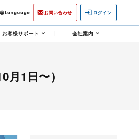
お問い合わせ
ログイン
Language
お客様サポート
会社案内
0月1日〜）
ディスクロージャー
各種重要通知事項
フォーム
ラム
柄を選ぶ
スクヘッジサポート
キャンペーン（アドバイス取引）
資産の保全
先物受渡・物流サポート
税制について
油
LNG（液化天然ガス）
中京ローリーガソリン
豆
小豆
ゴールドスポット
プラチナスポット
リンク集
ーチャル取引
システム稼働状況