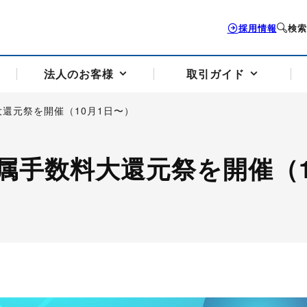
採用情報
検索
法人のお客様
取引ガイド
還元祭を開催（10月1日〜）
お客様サポートトップ
個人のお客様トップ
法人のお客様トップ
取引ガイドトップ
会社案内トップ
属手数料大還元祭を開催（1
歴史・沿革
組織図
本支店案内
採用情報
トソリューション
せフォーム
の説明
アドバイザーブログ更新情報
取引期限と証拠金について
法人お問い合わせフォーム
電力価格リスクマネジメントソリューション
岡地メール会員
VaR証拠金の仕組み
岡地メール会員お申し込み
投資アドバイザー コ
取引する銘
リ
トレーディングツール（ISV）
細
パラジウム
サービス案内
CME原油等指数
ドバイ原油
バージガソリン
バージ灯
）
SS3）
ゴム（TSR20）
ゴム（上海天然ゴム）
とうもろこし
一般大
相場勉強会【個別相談会（東京）】
納会日・受渡日一覧
祝日取引
諸規定・マニュアル
つの理由
オアシスの便利な機能
サービス案内
お取引の流れ
Q&A
バ