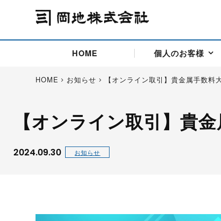
HOME
個人のお客様
HOME
お知らせ
【オンライン取引】貴金属手数料大
【オンライン取引】貴金
アドバイス取引
国際法人部
商品先物取引の仕組み
お問い合わせ
会社概要
ごあいさつ
お客様相談窓口
商品先物取引とは
主な投資アドバイザー
燃料価格リスクマネジメン
お問い合わ
取引用語
投資
国内先物市場
海外先物市場
2024.09.30
お知らせ
サポート・オンライン取引
取扱銘柄一覧
資料請求
アドバイス取引（法人）
セミナー情報
金
サポート・オンラインの詳
金ミニ
銀
白金
白金ミニ
オンライン取引（オアシス
中京ローリー灯油
ゴム（R
ポケットゴールド/プラチナ
東京セミナー
大阪セミナー
オンライン取引
委託者証拠金一覧表
「オアシス」が選ばれる5