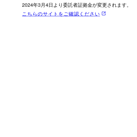
プロモーション（オンライ
2024年3月4日より委託者証拠金が変更されます。
発表統計
こちらのサイトをご確認ください
CFTC建玉明細
原油・石油