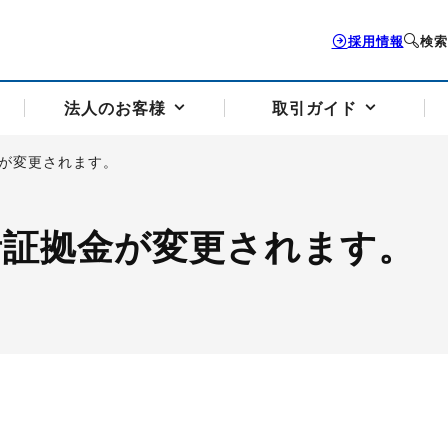
採用情報
検索
法人のお客様
取引ガイド
金が変更されます。
お客様サポートトップ
個人のお客様トップ
法人のお客様トップ
取引ガイドトップ
会社案内トップ
託者証拠金が変更されます。
歴史・沿革
組織図
本支店案内
採用情報
トソリューション
せフォーム
の説明
アドバイザーブログ更新情報
取引期限と証拠金について
法人お問い合わせフォーム
電力価格リスクマネジメントソリューション
岡地メール会員
VaR証拠金の仕組み
岡地メール会員お申し込み
投資アドバイザー コ
取引する銘
リ
トレーディングツール（ISV）
細
パラジウム
サービス案内
CME原油等指数
ドバイ原油
バージガソリン
バージ灯
）
SS3）
ゴム（TSR20）
ゴム（上海天然ゴム）
とうもろこし
一般大
相場勉強会【個別相談会（東京）】
納会日・受渡日一覧
祝日取引
諸規定・マニュアル
つの理由
オアシスの便利な機能
サービス案内
お取引の流れ
Q&A
バ