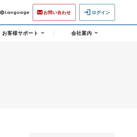
お問い合わせ
ログイン
Language
お客様サポート
会社案内
ディスクロージャー
各種重要通知事項
フォーム
ラム
柄を選ぶ
スクヘッジサポート
キャンペーン（アドバイス取引）
資産の保全
先物受渡・物流サポート
税制について
油
LNG（液化天然ガス）
中京ローリーガソリン
豆
小豆
ゴールドスポット
プラチナスポット
リンク集
ーチャル取引
システム稼働状況