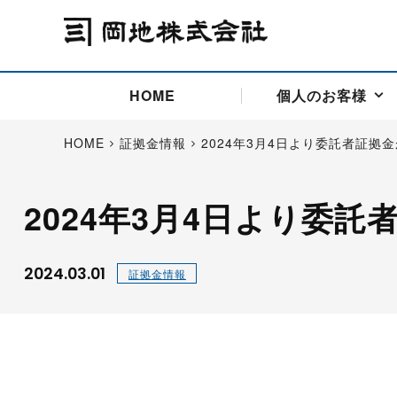
HOME
個人のお客様
HOME
証拠金情報
2024年3月4日より委託者証拠
2024年3月4日より委
アドバイス取引
国際法人部
商品先物取引の仕組み
お問い合わせ
会社概要
ごあいさつ
お客様相談窓口
商品先物取引とは
主な投資アドバイザー
燃料価格リスクマネジメン
お問い合わ
取引用語
投資
国内先物市場
海外先物市場
2024.03.01
証拠金情報
サポート・オンライン取引
取扱銘柄一覧
資料請求
アドバイス取引（法人）
セミナー情報
金
サポート・オンラインの詳
金ミニ
銀
白金
白金ミニ
オンライン取引（オアシス
中京ローリー灯油
ゴム（R
ポケットゴールド/プラチナ
東京セミナー
大阪セミナー
オンライン取引
委託者証拠金一覧表
「オアシス」が選ばれる5