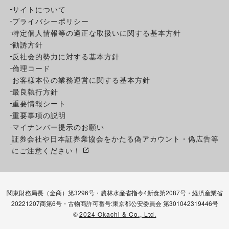
サイトについて
プライバシーポリシー
特定個人情報等の適正な取扱いに関する基本方針
勧誘方針
反社会的勢力に対する基本方針
倫理コード
お客様本位の業務運営に関する基本方針
最良執行方針
重要情報シート
重要事項の説明
マイナンバー提示のお願い
証券会社や日本証券業協会をかたる偽アカウント・偽広告等
にご注意ください！
関東財務局長（金商）第3296号・農林水産省指令4新食第2087号・経済産業省
20221207商第6号・古物商許可番号:東京都公安委員会 第301042319446号
©
2024 Okachi & Co., Ltd.