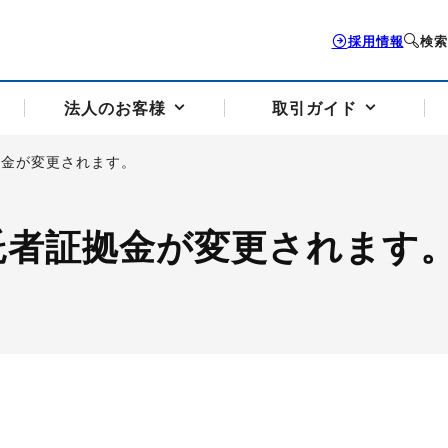
採用情報
検索
法人のお客様
取引ガイド
証拠金が変更されます。
お客様サポートトップ
個人のお客様トップ
法人のお客様トップ
取引ガイドトップ
会社案内トップ
り委託者証拠金が変更されます
歴史・沿革
組織図
本支店案内
採用情報
トソリューション
せフォーム
の説明
アドバイザーブログ更新情報
取引期限と証拠金について
法人お問い合わせフォーム
電力価格リスクマネジメントソリューション
岡地メール会員
VaR証拠金の仕組み
岡地メール会員お申し込み
投資アドバイザー コ
取引する銘
リ
トレーディングツール（ISV）
細
パラジウム
サービス案内
CME原油等指数
ドバイ原油
バージガソリン
バージ灯
）
SS3）
ゴム（TSR20）
ゴム（上海天然ゴム）
とうもろこし
一般大
相場勉強会【個別相談会（東京）】
納会日・受渡日一覧
祝日取引
諸規定・マニュアル
つの理由
オアシスの便利な機能
サービス案内
お取引の流れ
Q&A
バ