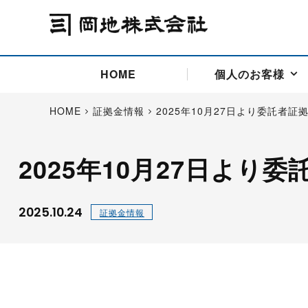
HOME
個人のお客様
HOME
証拠金情報
2025年10月27日より委託者
2025年10月27日よ
アドバイス取引
国際法人部
商品先物取引の仕組み
お問い合わせ
会社概要
ごあいさつ
お客様相談窓口
商品先物取引とは
主な投資アドバイザー
燃料価格リスクマネジメン
お問い合わ
取引用語
投資
国内先物市場
海外先物市場
2025.10.24
証拠金情報
サポート・オンライン取引
取扱銘柄一覧
資料請求
アドバイス取引（法人）
セミナー情報
金
サポート・オンラインの詳
金ミニ
銀
白金
白金ミニ
オンライン取引（オアシス
中京ローリー灯油
ゴム（R
ポケットゴールド/プラチナ
東京セミナー
大阪セミナー
オンライン取引
委託者証拠金一覧表
「オアシス」が選ばれる5