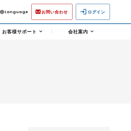
お問い合わせ
ログイン
Language
お客様サポート
会社案内
。
ディスクロージャー
各種重要通知事項
フォーム
ラム
柄を選ぶ
スクヘッジサポート
キャンペーン（アドバイス取引）
資産の保全
先物受渡・物流サポート
税制について
油
LNG（液化天然ガス）
中京ローリーガソリン
豆
小豆
ゴールドスポット
プラチナスポット
リンク集
ーチャル取引
システム稼働状況