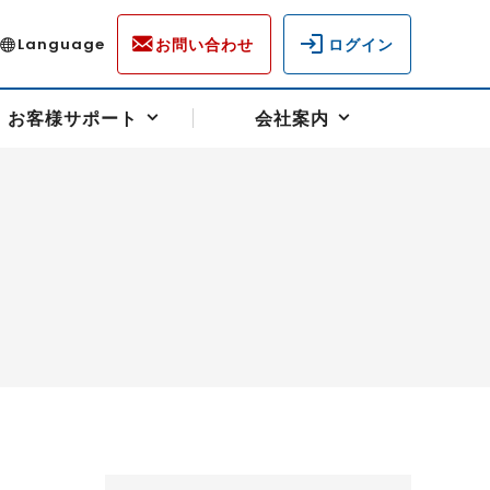
お問い合わせ
ログイン
Language
お客様サポート
会社案内
ディスクロージャー
各種重要通知事項
フォーム
ラム
柄を選ぶ
スクヘッジサポート
キャンペーン（アドバイス取引）
資産の保全
先物受渡・物流サポート
税制について
油
LNG（液化天然ガス）
中京ローリーガソリン
豆
小豆
ゴールドスポット
プラチナスポット
リンク集
ーチャル取引
システム稼働状況