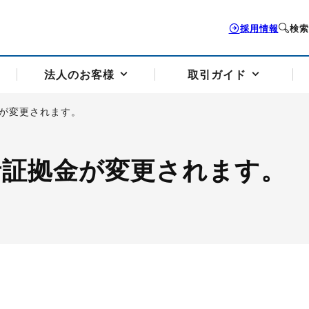
採用情報
検索
法人のお客様
取引ガイド
金が変更されます。
お客様サポートトップ
個人のお客様トップ
法人のお客様トップ
取引ガイドトップ
会社案内トップ
託者証拠金が変更されます。
歴史・沿革
組織図
本支店案内
採用情報
トソリューション
せフォーム
の説明
アドバイザーブログ更新情報
取引期限と証拠金について
法人お問い合わせフォーム
電力価格リスクマネジメントソリューション
岡地メール会員
VaR証拠金の仕組み
岡地メール会員お申し込み
投資アドバイザー コ
取引する銘
リ
トレーディングツール（ISV）
細
パラジウム
サービス案内
CME原油等指数
ドバイ原油
バージガソリン
バージ灯
）
SS3）
ゴム（TSR20）
ゴム（上海天然ゴム）
とうもろこし
一般大
相場勉強会【個別相談会（東京）】
納会日・受渡日一覧
祝日取引
諸規定・マニュアル
つの理由
オアシスの便利な機能
サービス案内
お取引の流れ
Q&A
バ