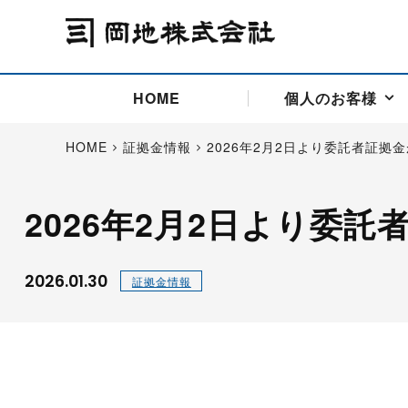
HOME
個人のお客様
HOME
証拠金情報
2026年2月2日より委託者証拠
2026年2月2日より委
アドバイス取引
国際法人部
商品先物取引の仕組み
お問い合わせ
会社概要
ごあいさつ
お客様相談窓口
商品先物取引とは
主な投資アドバイザー
燃料価格リスクマネジメン
お問い合わ
取引用語
投資
国内先物市場
海外先物市場
2026.01.30
証拠金情報
サポート・オンライン取引
取扱銘柄一覧
資料請求
アドバイス取引（法人）
セミナー情報
金
サポート・オンラインの詳
金ミニ
銀
白金
白金ミニ
オンライン取引（オアシス
中京ローリー灯油
ゴム（R
ポケットゴールド/プラチナ
東京セミナー
大阪セミナー
オンライン取引
委託者証拠金一覧表
「オアシス」が選ばれる5