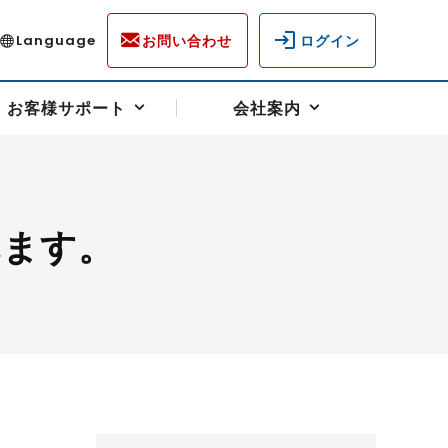
お問い合わせ
ログイン
Language
お客様サポート
会社案内
れます。
ディスクロージャー
各種重要通知事項
フォーム
ラム
柄を選ぶ
スクヘッジサポート
キャンペーン（アドバイス取引）
資産の保全
先物受渡・物流サポート
税制について
油
LNG（液化天然ガス）
中京ローリーガソリン
豆
小豆
ゴールドスポット
プラチナスポット
リンク集
ーチャル取引
システム稼働状況