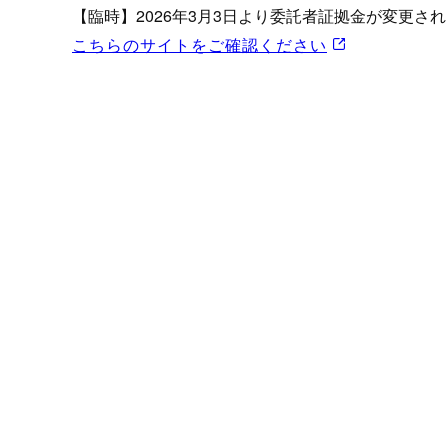
プロモーション（オンライ
【臨時】2026年3月3日より委託者証拠金が変更さ
発表統計
こちらのサイトをご確認ください
CFTC建玉明細
原油・石油