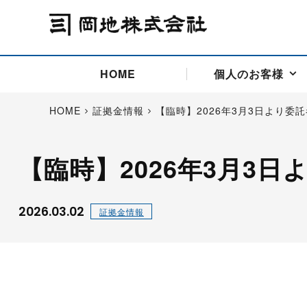
HOME
個人のお客様
HOME
証拠金情報
【臨時】2026年3月3日より委
【臨時】2026年3月3
アドバイス取引
国際法人部
商品先物取引の仕組み
お問い合わせ
会社概要
ごあいさつ
お客様相談窓口
商品先物取引とは
主な投資アドバイザー
燃料価格リスクマネジメン
お問い合わ
取引用語
投資
国内先物市場
海外先物市場
2026.03.02
証拠金情報
サポート・オンライン取引
取扱銘柄一覧
資料請求
アドバイス取引（法人）
セミナー情報
金
サポート・オンラインの詳
金ミニ
銀
白金
白金ミニ
オンライン取引（オアシス
中京ローリー灯油
ゴム（R
ポケットゴールド/プラチナ
東京セミナー
大阪セミナー
オンライン取引
委託者証拠金一覧表
「オアシス」が選ばれる5