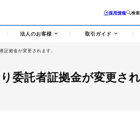
採用情報
検索
法人のお客様
取引ガイド
託者証拠金が変更されます。
お客様サポートトップ
個人のお客様トップ
法人のお客様トップ
取引ガイドトップ
会社案内トップ
日より委託者証拠金が変更さ
歴史・沿革
組織図
本支店案内
採用情報
トソリューション
せフォーム
の説明
アドバイザーブログ更新情報
取引期限と証拠金について
法人お問い合わせフォーム
電力価格リスクマネジメントソリューション
岡地メール会員
VaR証拠金の仕組み
岡地メール会員お申し込み
投資アドバイザー コ
取引する銘
リ
トレーディングツール（ISV）
細
パラジウム
サービス案内
CME原油等指数
ドバイ原油
バージガソリン
バージ灯
）
SS3）
ゴム（TSR20）
ゴム（上海天然ゴム）
とうもろこし
一般大
相場勉強会【個別相談会（東京）】
納会日・受渡日一覧
祝日取引
諸規定・マニュアル
つの理由
オアシスの便利な機能
サービス案内
お取引の流れ
Q&A
バ