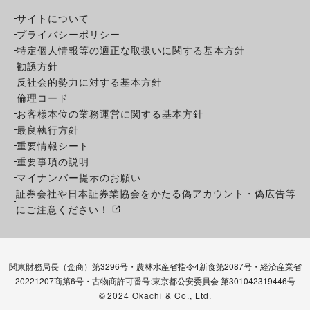
サイトについて
プライバシーポリシー
特定個人情報等の適正な取扱いに関する基本方針
勧誘方針
反社会的勢力に対する基本方針
倫理コード
お客様本位の業務運営に関する基本方針
最良執行方針
重要情報シート
重要事項の説明
マイナンバー提示のお願い
証券会社や日本証券業協会をかたる偽アカウント・偽広告等
にご注意ください！
関東財務局長（金商）第3296号・農林水産省指令4新食第2087号・経済産業省
20221207商第6号・古物商許可番号:東京都公安委員会 第301042319446号
©
2024 Okachi & Co., Ltd.