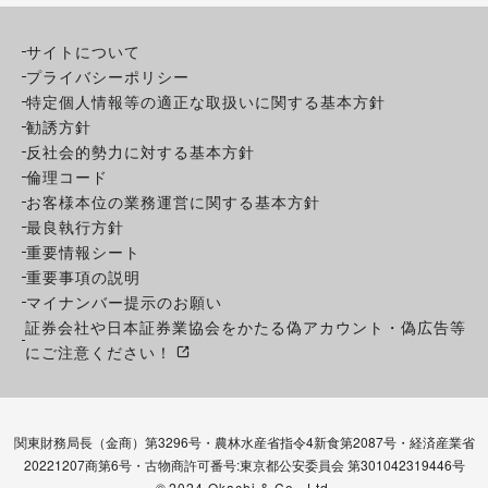
サイトについて
プライバシーポリシー
特定個人情報等の適正な取扱いに関する基本方針
勧誘方針
反社会的勢力に対する基本方針
倫理コード
お客様本位の業務運営に関する基本方針
最良執行方針
重要情報シート
重要事項の説明
マイナンバー提示のお願い
証券会社や日本証券業協会をかたる偽アカウント・偽広告等
にご注意ください！
関東財務局長（金商）第3296号・農林水産省指令4新食第2087号・経済産業省
20221207商第6号・古物商許可番号:東京都公安委員会 第301042319446号
©
2024 Okachi & Co., Ltd.