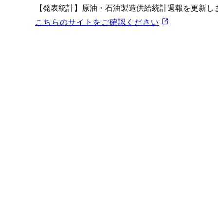
プロモーション（オンライ
【発表統計】原油・石油製造供給統計週報を更新し
発表統計
こちらのサイトをご確認ください
CFTC建玉明細
原油・石油