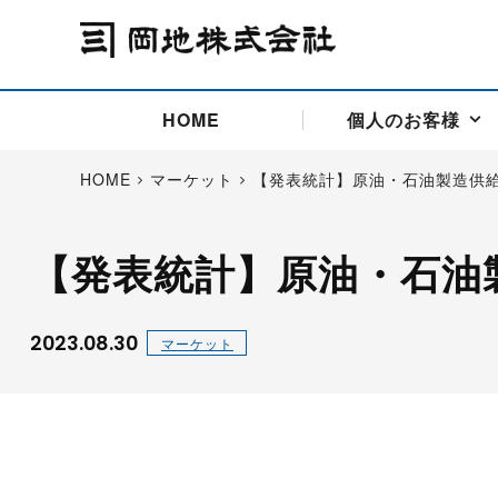
HOME
個人のお客様
HOME
マーケット
【発表統計】原油・石油製造供
【発表統計】原油・石油
アドバイス取引
国際法人部
商品先物取引の仕組み
お問い合わせ
会社概要
ごあいさつ
お客様相談窓口
商品先物取引とは
主な投資アドバイザー
燃料価格リスクマネジメン
お問い合わ
取引用語
投資
国内先物市場
海外先物市場
2023.08.30
マーケット
サポート・オンライン取引
取扱銘柄一覧
資料請求
アドバイス取引（法人）
セミナー情報
金
サポート・オンラインの詳
金ミニ
銀
白金
白金ミニ
オンライン取引（オアシス
中京ローリー灯油
ゴム（R
ポケットゴールド/プラチナ
東京セミナー
大阪セミナー
オンライン取引
委託者証拠金一覧表
「オアシス」が選ばれる5