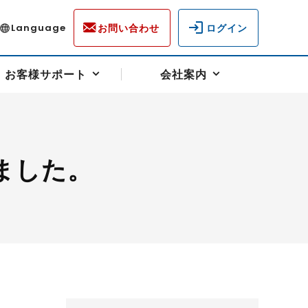
お問い合わせ
ログイン
Language
お客様サポート
会社案内
ました。
ディスクロージャー
各種重要通知事項
フォーム
ラム
柄を選ぶ
スクヘッジサポート
キャンペーン（アドバイス取引）
資産の保全
先物受渡・物流サポート
税制について
油
LNG（液化天然ガス）
中京ローリーガソリン
豆
小豆
ゴールドスポット
プラチナスポット
リンク集
ーチャル取引
システム稼働状況