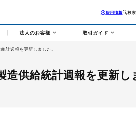
採用情報
検索
法人のお客様
取引ガイド
給統計週報を更新しました。
お客様サポートトップ
個人のお客様トップ
法人のお客様トップ
取引ガイドトップ
会社案内トップ
製造供給統計週報を更新し
歴史・沿革
組織図
本支店案内
採用情報
トソリューション
せフォーム
の説明
アドバイザーブログ更新情報
取引期限と証拠金について
法人お問い合わせフォーム
電力価格リスクマネジメントソリューション
岡地メール会員
VaR証拠金の仕組み
岡地メール会員お申し込み
投資アドバイザー コ
取引する銘
リ
トレーディングツール（ISV）
細
パラジウム
サービス案内
CME原油等指数
ドバイ原油
バージガソリン
バージ灯
）
SS3）
ゴム（TSR20）
ゴム（上海天然ゴム）
とうもろこし
一般大
相場勉強会【個別相談会（東京）】
納会日・受渡日一覧
祝日取引
諸規定・マニュアル
つの理由
オアシスの便利な機能
サービス案内
お取引の流れ
Q&A
バ