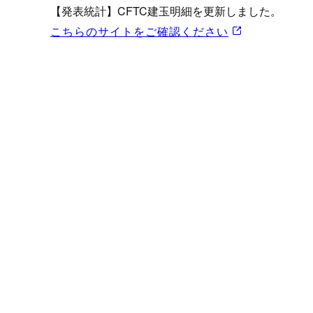
プロモーション（オンライ
【発表統計】CFTC建玉明細を更新しました。
発表統計
こちらのサイトをご確認ください
CFTC建玉明細
原油・石油