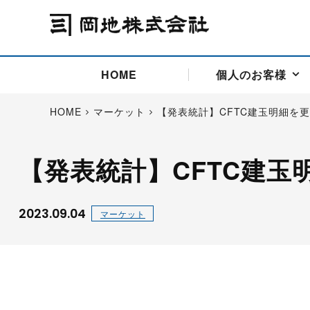
HOME
個人のお客様
HOME
マーケット
【発表統計】CFTC建玉明細を
【発表統計】CFTC建玉
アドバイス取引
国際法人部
商品先物取引の仕組み
お問い合わせ
会社概要
ごあいさつ
お客様相談窓口
商品先物取引とは
主な投資アドバイザー
燃料価格リスクマネジメン
お問い合わ
取引用語
投資
国内先物市場
海外先物市場
2023.09.04
マーケット
サポート・オンライン取引
取扱銘柄一覧
資料請求
アドバイス取引（法人）
セミナー情報
金
サポート・オンラインの詳
金ミニ
銀
白金
白金ミニ
オンライン取引（オアシス
中京ローリー灯油
ゴム（R
ポケットゴールド/プラチナ
東京セミナー
大阪セミナー
オンライン取引
委託者証拠金一覧表
「オアシス」が選ばれる5