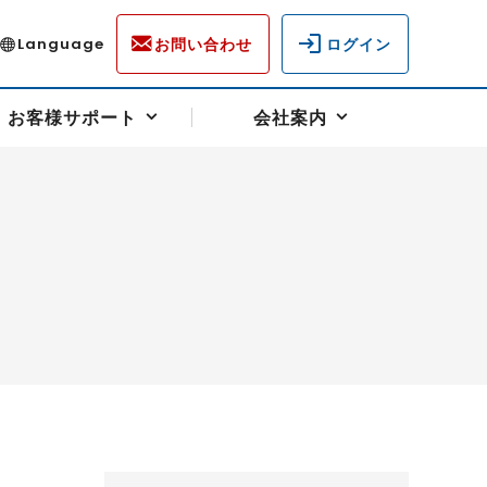
お問い合わせ
ログイン
Language
お客様サポート
会社案内
ディスクロージャー
各種重要通知事項
フォーム
ラム
柄を選ぶ
スクヘッジサポート
キャンペーン（アドバイス取引）
資産の保全
先物受渡・物流サポート
税制について
油
LNG（液化天然ガス）
中京ローリーガソリン
豆
小豆
ゴールドスポット
プラチナスポット
リンク集
ーチャル取引
システム稼働状況