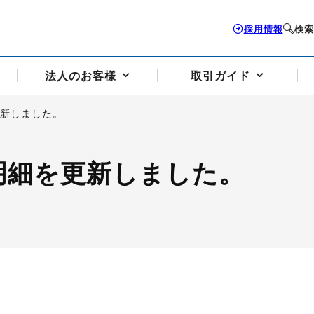
採用情報
検索
法人のお客様
取引ガイド
更新しました。
お客様サポートトップ
個人のお客様トップ
法人のお客様トップ
取引ガイドトップ
会社案内トップ
明細を更新しました。
歴史・沿革
組織図
本支店案内
採用情報
トソリューション
せフォーム
の説明
アドバイザーブログ更新情報
取引期限と証拠金について
法人お問い合わせフォーム
電力価格リスクマネジメントソリューション
岡地メール会員
VaR証拠金の仕組み
岡地メール会員お申し込み
投資アドバイザー コ
取引する銘
リ
トレーディングツール（ISV）
細
パラジウム
サービス案内
CME原油等指数
ドバイ原油
バージガソリン
バージ灯
）
SS3）
ゴム（TSR20）
ゴム（上海天然ゴム）
とうもろこし
一般大
相場勉強会【個別相談会（東京）】
納会日・受渡日一覧
祝日取引
諸規定・マニュアル
つの理由
オアシスの便利な機能
サービス案内
お取引の流れ
Q&A
バ