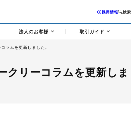
採用情報
検索
法人のお客様
取引ガイド
ーコラムを更新しました。
お客様サポートトップ
個人のお客様トップ
法人のお客様トップ
取引ガイドトップ
会社案内トップ
ークリーコラムを更新しま
歴史・沿革
組織図
本支店案内
採用情報
トソリューション
せフォーム
の説明
アドバイザーブログ更新情報
取引期限と証拠金について
法人お問い合わせフォーム
電力価格リスクマネジメントソリューション
岡地メール会員
VaR証拠金の仕組み
岡地メール会員お申し込み
投資アドバイザー コ
取引する銘
リ
トレーディングツール（ISV）
細
パラジウム
サービス案内
CME原油等指数
ドバイ原油
バージガソリン
バージ灯
）
SS3）
ゴム（TSR20）
ゴム（上海天然ゴム）
とうもろこし
一般大
相場勉強会【個別相談会（東京）】
納会日・受渡日一覧
祝日取引
諸規定・マニュアル
つの理由
オアシスの便利な機能
サービス案内
お取引の流れ
Q&A
バ