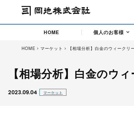
HOME
個人のお客様
HOME
マーケット
【相場分析】白金のウィークリ
【相場分析】白金のウィ
アドバイス取引
国際法人部
商品先物取引の仕組み
お問い合わせ
会社概要
ごあいさつ
お客様相談窓口
商品先物取引とは
主な投資アドバイザー
燃料価格リスクマネジメン
お問い合わ
取引用語
投資
国内先物市場
海外先物市場
2023.09.04
マーケット
サポート・オンライン取引
取扱銘柄一覧
資料請求
アドバイス取引（法人）
セミナー情報
金
サポート・オンラインの詳
金ミニ
銀
白金
白金ミニ
オンライン取引（オアシス
中京ローリー灯油
ゴム（R
ポケットゴールド/プラチナ
東京セミナー
大阪セミナー
オンライン取引
委託者証拠金一覧表
「オアシス」が選ばれる5