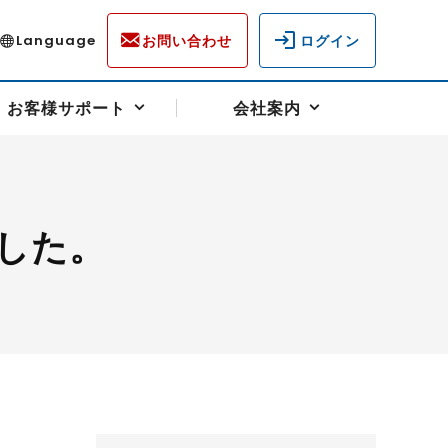
お問い合わせ
ログイン
Language
お客様サポート
会社案内
した。
ディスクロージャー
各種重要通知事項
フォーム
ラム
柄を選ぶ
スクヘッジサポート
キャンペーン（アドバイス取引）
資産の保全
先物受渡・物流サポート
税制について
油
LNG（液化天然ガス）
中京ローリーガソリン
豆
小豆
ゴールドスポット
プラチナスポット
リンク集
ーチャル取引
システム稼働状況