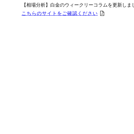
プロモーション（オンライ
【相場分析】白金のウィークリーコラムを更新しま
発表統計
こちらのサイトをご確認ください
CFTC建玉明細
原油・石油