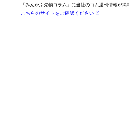
プロモーション（オンライ
「みんかぶ先物コラム」に当社のゴム週刊情報が掲
発表統計
こちらのサイトをご確認ください
CFTC建玉明細
原油・石油