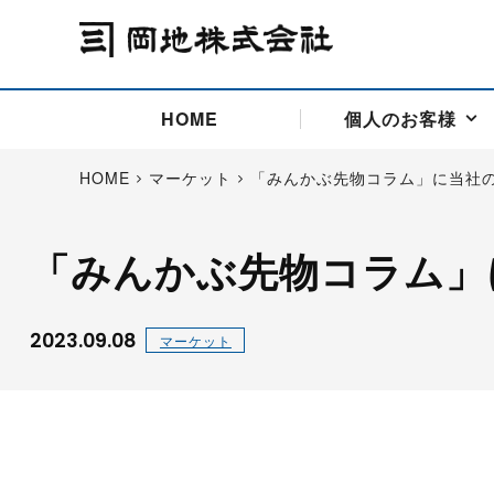
HOME
個人のお客様
HOME
マーケット
「みんかぶ先物コラム」に当社
「みんかぶ先物コラム」
アドバイス取引
国際法人部
商品先物取引の仕組み
お問い合わせ
会社概要
ごあいさつ
お客様相談窓口
商品先物取引とは
主な投資アドバイザー
燃料価格リスクマネジメン
お問い合わ
取引用語
投資
国内先物市場
海外先物市場
2023.09.08
マーケット
サポート・オンライン取引
取扱銘柄一覧
資料請求
アドバイス取引（法人）
セミナー情報
金
サポート・オンラインの詳
金ミニ
銀
白金
白金ミニ
オンライン取引（オアシス
中京ローリー灯油
ゴム（R
ポケットゴールド/プラチナ
東京セミナー
大阪セミナー
オンライン取引
委託者証拠金一覧表
「オアシス」が選ばれる5