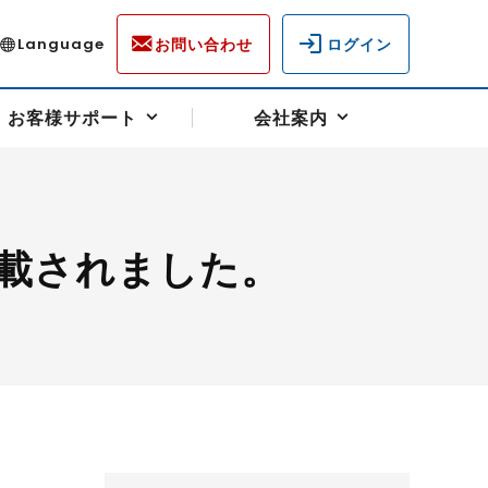
お問い合わせ
ログイン
Language
お客様サポート
会社案内
載されました。
ディスクロージャー
各種重要通知事項
フォーム
ラム
柄を選ぶ
スクヘッジサポート
キャンペーン（アドバイス取引）
資産の保全
先物受渡・物流サポート
税制について
油
LNG（液化天然ガス）
中京ローリーガソリン
豆
小豆
ゴールドスポット
プラチナスポット
リンク集
ーチャル取引
システム稼働状況