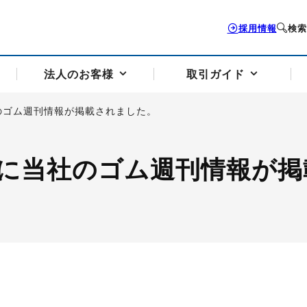
採用情報
検索
法人のお客様
取引ガイド
のゴム週刊情報が掲載されました。
お客様サポートトップ
個人のお客様トップ
法人のお客様トップ
取引ガイドトップ
会社案内トップ
に当社のゴム週刊情報が掲
歴史・沿革
組織図
本支店案内
採用情報
トソリューション
せフォーム
の説明
アドバイザーブログ更新情報
取引期限と証拠金について
法人お問い合わせフォーム
電力価格リスクマネジメントソリューション
岡地メール会員
VaR証拠金の仕組み
岡地メール会員お申し込み
投資アドバイザー コ
取引する銘
リ
トレーディングツール（ISV）
細
パラジウム
サービス案内
CME原油等指数
ドバイ原油
バージガソリン
バージ灯
）
SS3）
ゴム（TSR20）
ゴム（上海天然ゴム）
とうもろこし
一般大
相場勉強会【個別相談会（東京）】
納会日・受渡日一覧
祝日取引
諸規定・マニュアル
つの理由
オアシスの便利な機能
サービス案内
お取引の流れ
Q&A
バ