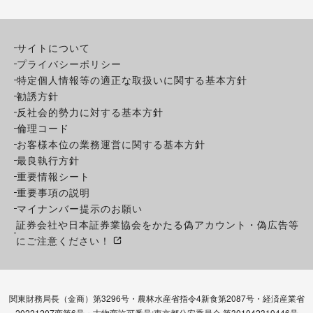
サイトについて
プライバシーポリシー
特定個人情報等の適正な取扱いに関する基本方針
勧誘方針
反社会的勢力に対する基本方針
倫理コード
お客様本位の業務運営に関する基本方針
最良執行方針
重要情報シート
重要事項の説明
マイナンバー提示のお願い
証券会社や日本証券業協会をかたる偽アカウント・偽広告等
にご注意ください！
関東財務局長（金商）第3296号・農林水産省指令4新食第2087号・経済産業省
20221207商第6号・古物商許可番号:東京都公安委員会 第301042319446号