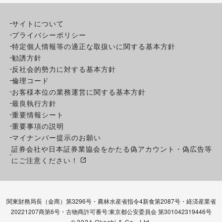
サイトについて
プライバシーポリシー
特定個人情報等の適正な取扱いに関する基本方針
勧誘方針
反社会的勢力に対する基本方針
倫理コード
お客様本位の業務運営に関する基本方針
最良執行方針
重要情報シート
重要事項の説明
マイナンバー提示のお願い
証券会社や日本証券業協会をかたる偽アカウント・偽広告等
にご注意ください！
関東財務局長（金商）第3296号・農林水産省指令4新食第2087号・経済産業省
20221207商第6号・古物商許可番号:東京都公安委員会 第301042319446号
©
2024 Okachi & Co., Ltd.