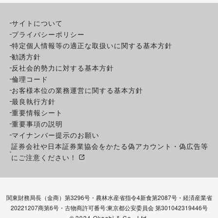
サイトについて
プライバシーポリシー
特定個人情報等の適正な取扱いに関する基本方針
勧誘方針
反社会的勢力に対する基本方針
倫理コード
お客様本位の業務運営に関する基本方針
最良執行方針
重要情報シート
重要事項の説明
マイナンバー提示のお願い
証券会社や日本証券業協会をかたる偽アカウント・偽広告等
にご注意ください！
関東財務局長（金商）第3296号・農林水産省指令4新食第2087号・経済産業省
20221207商第6号・古物商許可番号:東京都公安委員会 第301042319446号
©
2024 Okachi & Co., Ltd.