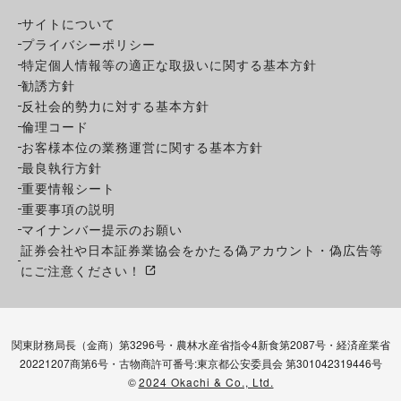
サイトについて
プライバシーポリシー
特定個人情報等の適正な取扱いに関する基本方針
勧誘方針
反社会的勢力に対する基本方針
倫理コード
お客様本位の業務運営に関する基本方針
最良執行方針
重要情報シート
重要事項の説明
マイナンバー提示のお願い
証券会社や日本証券業協会をかたる偽アカウント・偽広告等
にご注意ください！
関東財務局長（金商）第3296号・農林水産省指令4新食第2087号・経済産業省
20221207商第6号・古物商許可番号:東京都公安委員会 第301042319446号
©
2024 Okachi & Co., Ltd.