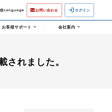
お問い合わせ
ログイン
Language
お客様サポート
会社案内
載されました。
ディスクロージャー
各種重要通知事項
フォーム
ラム
柄を選ぶ
スクヘッジサポート
キャンペーン（アドバイス取引）
資産の保全
先物受渡・物流サポート
税制について
油
LNG（液化天然ガス）
中京ローリーガソリン
豆
小豆
ゴールドスポット
プラチナスポット
リンク集
ーチャル取引
システム稼働状況