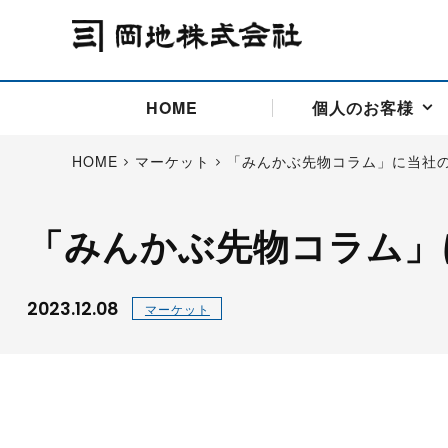
HOME
個人のお客様
HOME
マーケット
「みんかぶ先物コラム」に当社
「みんかぶ先物コラム」
アドバイス取引
国際法人部
商品先物取引の仕組み
お問い合わせ
会社概要
ごあいさつ
お客様相談窓口
商品先物取引とは
主な投資アドバイザー
燃料価格リスクマネジメン
お問い合わ
取引用語
投資
国内先物市場
海外先物市場
2023.12.08
マーケット
サポート・オンライン取引
取扱銘柄一覧
資料請求
アドバイス取引（法人）
セミナー情報
金
サポート・オンラインの詳
金ミニ
銀
白金
白金ミニ
オンライン取引（オアシス
中京ローリー灯油
ゴム（R
ポケットゴールド/プラチナ
東京セミナー
大阪セミナー
オンライン取引
委託者証拠金一覧表
「オアシス」が選ばれる5