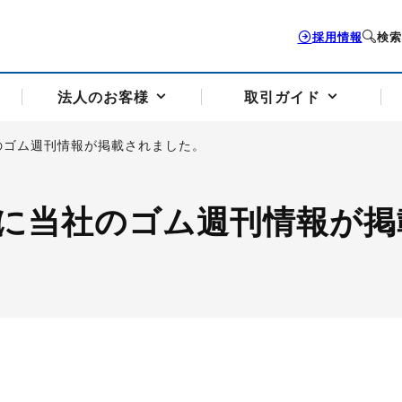
採用情報
検索
法人のお客様
取引ガイド
のゴム週刊情報が掲載されました。
お客様サポートトップ
個人のお客様トップ
法人のお客様トップ
取引ガイドトップ
会社案内トップ
に当社のゴム週刊情報が掲
歴史・沿革
組織図
本支店案内
採用情報
トソリューション
せフォーム
の説明
アドバイザーブログ更新情報
取引期限と証拠金について
法人お問い合わせフォーム
電力価格リスクマネジメントソリューション
岡地メール会員
VaR証拠金の仕組み
岡地メール会員お申し込み
投資アドバイザー コ
取引する銘
リ
トレーディングツール（ISV）
細
パラジウム
サービス案内
CME原油等指数
ドバイ原油
バージガソリン
バージ灯
）
SS3）
ゴム（TSR20）
ゴム（上海天然ゴム）
とうもろこし
一般大
相場勉強会【個別相談会（東京）】
納会日・受渡日一覧
祝日取引
諸規定・マニュアル
つの理由
オアシスの便利な機能
サービス案内
お取引の流れ
Q&A
バ