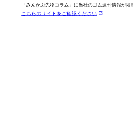
プロモーション（オンライ
「みんかぶ先物コラム」に当社のゴム週刊情報が掲
発表統計
こちらのサイトをご確認ください
CFTC建玉明細
原油・石油