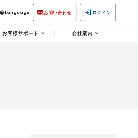
お問い合わせ
ログイン
Language
お客様サポート
会社案内
ディスクロージャー
各種重要通知事項
フォーム
ラム
柄を選ぶ
スクヘッジサポート
キャンペーン（アドバイス取引）
資産の保全
先物受渡・物流サポート
税制について
油
LNG（液化天然ガス）
中京ローリーガソリン
豆
小豆
ゴールドスポット
プラチナスポット
リンク集
ーチャル取引
システム稼働状況