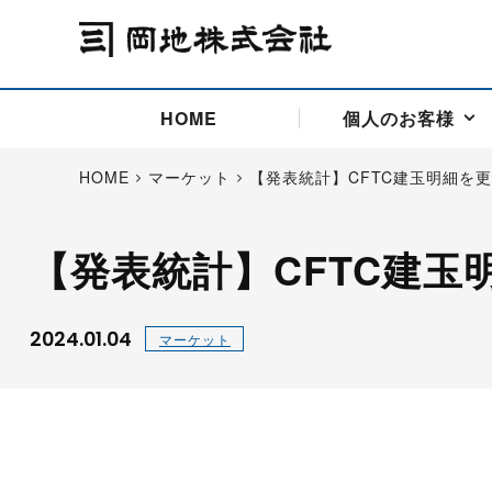
HOME
個人のお客様
HOME
マーケット
【発表統計】CFTC建玉明細を
【発表統計】CFTC建玉
アドバイス取引
国際法人部
商品先物取引の仕組み
お問い合わせ
会社概要
ごあいさつ
お客様相談窓口
商品先物取引とは
主な投資アドバイザー
燃料価格リスクマネジメン
お問い合わ
取引用語
投資
国内先物市場
海外先物市場
2024.01.04
マーケット
サポート・オンライン取引
取扱銘柄一覧
資料請求
アドバイス取引（法人）
セミナー情報
金
サポート・オンラインの詳
金ミニ
銀
白金
白金ミニ
オンライン取引（オアシス
中京ローリー灯油
ゴム（R
ポケットゴールド/プラチナ
東京セミナー
大阪セミナー
オンライン取引
委託者証拠金一覧表
「オアシス」が選ばれる5