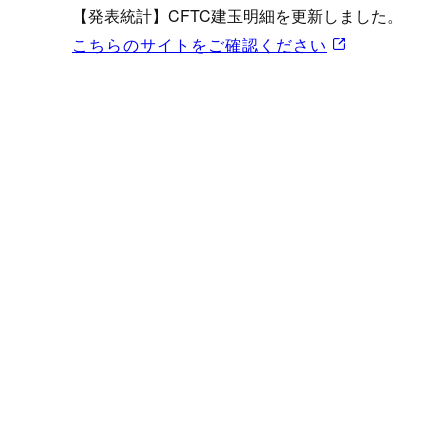
プロモーション（オンライ
【発表統計】CFTC建玉明細を更新しました。
発表統計
こちらのサイトをご確認ください
CFTC建玉明細
原油・石油