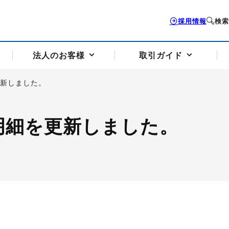
採用情報
検索
法人のお客様
取引ガイド
更新しました。
お客様サポートトップ
個人のお客様トップ
法人のお客様トップ
取引ガイドトップ
会社案内トップ
明細を更新しました。
歴史・沿革
組織図
本支店案内
採用情報
トソリューション
せフォーム
の説明
アドバイザーブログ更新情報
取引期限と証拠金について
法人お問い合わせフォーム
電力価格リスクマネジメントソリューション
岡地メール会員
VaR証拠金の仕組み
岡地メール会員お申し込み
投資アドバイザー コ
取引する銘
リ
トレーディングツール（ISV）
細
パラジウム
サービス案内
CME原油等指数
ドバイ原油
バージガソリン
バージ灯
）
SS3）
ゴム（TSR20）
ゴム（上海天然ゴム）
とうもろこし
一般大
相場勉強会【個別相談会（東京）】
納会日・受渡日一覧
祝日取引
諸規定・マニュアル
つの理由
オアシスの便利な機能
サービス案内
お取引の流れ
Q&A
バ