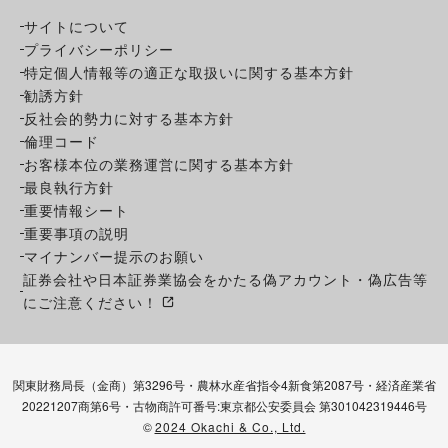
サイトについて
プライバシーポリシー
特定個人情報等の適正な取扱いに関する基本方針
勧誘方針
反社会的勢力に対する基本方針
倫理コード
お客様本位の業務運営に関する基本方針
最良執行方針
重要情報シート
重要事項の説明
マイナンバー提示のお願い
証券会社や日本証券業協会をかたる偽アカウント・偽広告等
にご注意ください！
関東財務局長（金商）第3296号・農林水産省指令4新食第2087号・経済産業省
20221207商第6号・古物商許可番号:東京都公安委員会 第301042319446号
©
2024 Okachi & Co., Ltd.