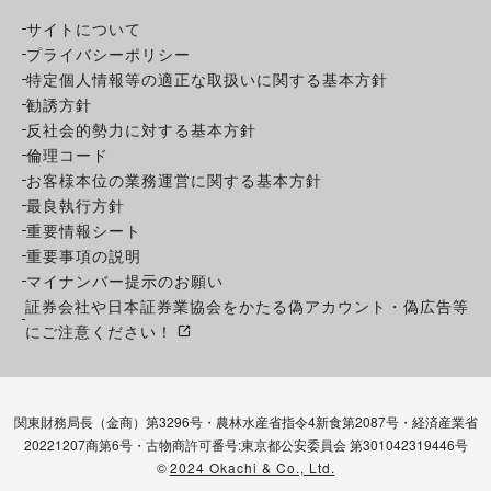
サイトについて
プライバシーポリシー
特定個人情報等の適正な取扱いに関する基本方針
勧誘方針
反社会的勢力に対する基本方針
倫理コード
お客様本位の業務運営に関する基本方針
最良執行方針
重要情報シート
重要事項の説明
マイナンバー提示のお願い
証券会社や日本証券業協会をかたる偽アカウント・偽広告等
にご注意ください！
関東財務局長（金商）第3296号・農林水産省指令4新食第2087号・経済産業省
20221207商第6号・古物商許可番号:東京都公安委員会 第301042319446号
©
2024 Okachi & Co., Ltd.