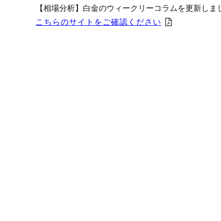
プロモーション（オンライ
【相場分析】白金のウィークリーコラムを更新しま
発表統計
こちらのサイトをご確認ください
CFTC建玉明細
原油・石油