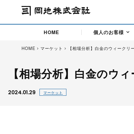
HOME
個人のお客様
HOME
マーケット
【相場分析】白金のウィークリ
【相場分析】白金のウィ
アドバイス取引
国際法人部
商品先物取引の仕組み
お問い合わせ
会社概要
ごあいさつ
お客様相談窓口
商品先物取引とは
主な投資アドバイザー
燃料価格リスクマネジメン
お問い合わ
取引用語
投資
国内先物市場
海外先物市場
2024.01.29
マーケット
サポート・オンライン取引
取扱銘柄一覧
資料請求
アドバイス取引（法人）
セミナー情報
金
サポート・オンラインの詳
金ミニ
銀
白金
白金ミニ
オンライン取引（オアシス
中京ローリー灯油
ゴム（R
ポケットゴールド/プラチナ
東京セミナー
大阪セミナー
オンライン取引
委託者証拠金一覧表
「オアシス」が選ばれる5