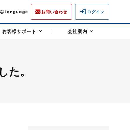
お問い合わせ
ログイン
Language
お客様サポート
会社案内
した。
ディスクロージャー
各種重要通知事項
フォーム
ラム
柄を選ぶ
スクヘッジサポート
キャンペーン（アドバイス取引）
資産の保全
先物受渡・物流サポート
税制について
油
LNG（液化天然ガス）
中京ローリーガソリン
豆
小豆
ゴールドスポット
プラチナスポット
リンク集
ーチャル取引
システム稼働状況