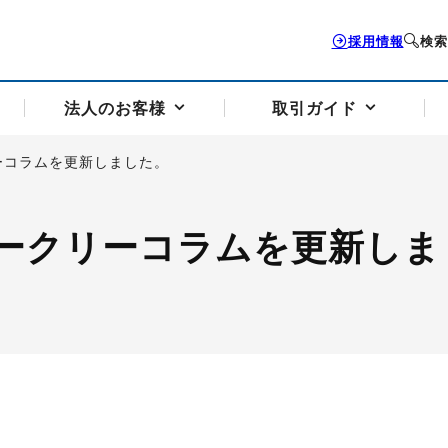
採用情報
検索
法人のお客様
取引ガイド
ーコラムを更新しました。
お客様サポートトップ
個人のお客様トップ
法人のお客様トップ
取引ガイドトップ
会社案内トップ
ークリーコラムを更新しま
歴史・沿革
組織図
本支店案内
採用情報
トソリューション
せフォーム
の説明
アドバイザーブログ更新情報
取引期限と証拠金について
法人お問い合わせフォーム
電力価格リスクマネジメントソリューション
岡地メール会員
VaR証拠金の仕組み
岡地メール会員お申し込み
投資アドバイザー コ
取引する銘
リ
トレーディングツール（ISV）
細
パラジウム
サービス案内
CME原油等指数
ドバイ原油
バージガソリン
バージ灯
）
SS3）
ゴム（TSR20）
ゴム（上海天然ゴム）
とうもろこし
一般大
相場勉強会【個別相談会（東京）】
納会日・受渡日一覧
祝日取引
諸規定・マニュアル
つの理由
オアシスの便利な機能
サービス案内
お取引の流れ
Q&A
バ