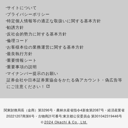
サイトについて
プライバシーポリシー
特定個人情報等の適正な取扱いに関する基本方針
勧誘方針
反社会的勢力に対する基本方針
倫理コード
お客様本位の業務運営に関する基本方針
最良執行方針
重要情報シート
重要事項の説明
マイナンバー提示のお願い
証券会社や日本証券業協会をかたる偽アカウント・偽広告等
にご注意ください！
関東財務局長（金商）第3296号・農林水産省指令4新食第2087号・経済産業省
20221207商第6号・古物商許可番号:東京都公安委員会 第301042319446号
©
2024 Okachi & Co., Ltd.