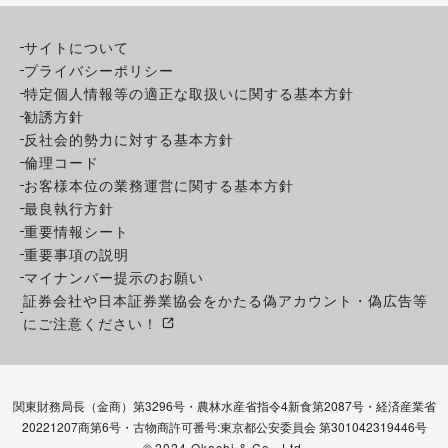
サイトについて
プライバシーポリシー
特定個人情報等の適正な取扱いに関する基本方針
勧誘方針
反社会的勢力に対する基本方針
倫理コード
お客様本位の業務運営に関する基本方針
最良執行方針
重要情報シート
重要事項の説明
マイナンバー提示のお願い
証券会社や日本証券業協会をかたる偽アカウント・偽広告等
にご注意ください！
関東財務局長（金商）第3296号・農林水産省指令4新食第2087号・経済産業省
20221207商第6号・古物商許可番号:東京都公安委員会 第301042319446号
©
2024 Okachi & Co., Ltd.