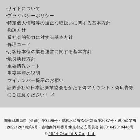
サイトについて
プライバシーポリシー
特定個人情報等の適正な取扱いに関する基本方針
勧誘方針
反社会的勢力に対する基本方針
倫理コード
お客様本位の業務運営に関する基本方針
最良執行方針
重要情報シート
重要事項の説明
マイナンバー提示のお願い
証券会社や日本証券業協会をかたる偽アカウント・偽広告等
にご注意ください！
関東財務局長（金商）第3296号・農林水産省指令4新食第2087号・経済産業省
20221207商第6号・古物商許可番号:東京都公安委員会 第301042319446号
©
2024 Okachi & Co., Ltd.