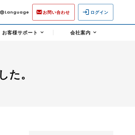
お問い合わせ
ログイン
Language
お客様サポート
会社案内
した。
ディスクロージャー
各種重要通知事項
フォーム
ラム
柄を選ぶ
スクヘッジサポート
キャンペーン（アドバイス取引）
資産の保全
先物受渡・物流サポート
税制について
油
LNG（液化天然ガス）
中京ローリーガソリン
豆
小豆
ゴールドスポット
プラチナスポット
リンク集
ーチャル取引
システム稼働状況