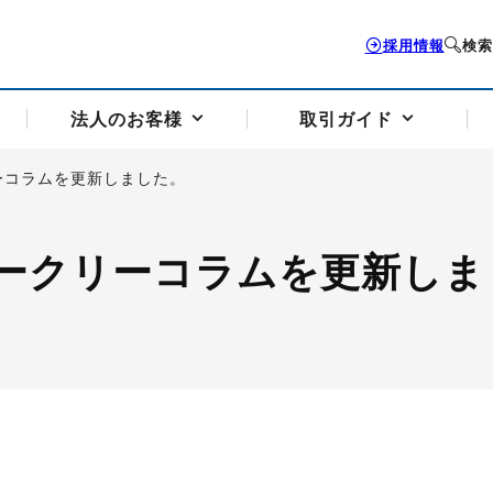
採用情報
検索
法人のお客様
取引ガイド
ーコラムを更新しました。
お客様サポートトップ
個人のお客様トップ
法人のお客様トップ
取引ガイドトップ
会社案内トップ
ークリーコラムを更新しま
歴史・沿革
組織図
本支店案内
採用情報
トソリューション
せフォーム
の説明
アドバイザーブログ更新情報
取引期限と証拠金について
法人お問い合わせフォーム
電力価格リスクマネジメントソリューション
岡地メール会員
VaR証拠金の仕組み
岡地メール会員お申し込み
投資アドバイザー コ
取引する銘
リ
トレーディングツール（ISV）
細
パラジウム
サービス案内
CME原油等指数
ドバイ原油
バージガソリン
バージ灯
）
SS3）
ゴム（TSR20）
ゴム（上海天然ゴム）
とうもろこし
一般大
相場勉強会【個別相談会（東京）】
納会日・受渡日一覧
祝日取引
諸規定・マニュアル
つの理由
オアシスの便利な機能
サービス案内
お取引の流れ
Q&A
バ