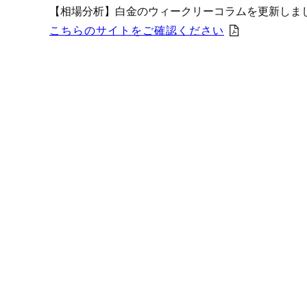
プロモーション（オンライ
【相場分析】白金のウィークリーコラムを更新しま
発表統計
こちらのサイトをご確認ください
CFTC建玉明細
原油・石油