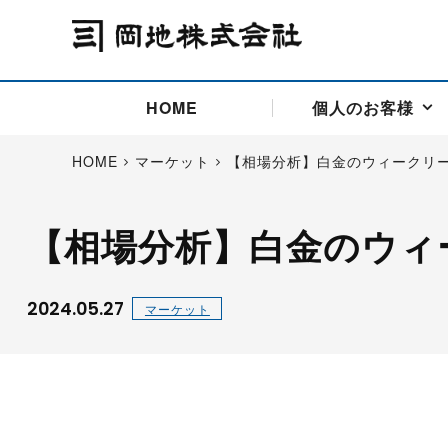
HOME
個人のお客様
HOME
マーケット
【相場分析】白金のウィークリ
【相場分析】白金のウィ
アドバイス取引
国際法人部
商品先物取引の仕組み
お問い合わせ
会社概要
ごあいさつ
お客様相談窓口
商品先物取引とは
主な投資アドバイザー
燃料価格リスクマネジメン
お問い合わ
取引用語
投資
国内先物市場
海外先物市場
2024.05.27
マーケット
サポート・オンライン取引
取扱銘柄一覧
資料請求
アドバイス取引（法人）
セミナー情報
金
サポート・オンラインの詳
金ミニ
銀
白金
白金ミニ
オンライン取引（オアシス
中京ローリー灯油
ゴム（R
ポケットゴールド/プラチナ
東京セミナー
大阪セミナー
オンライン取引
委託者証拠金一覧表
「オアシス」が選ばれる5