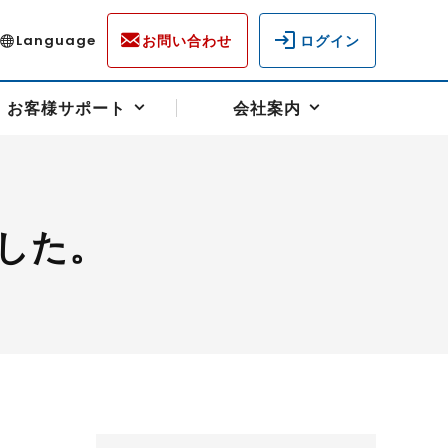
お問い合わせ
ログイン
Language
お客様サポート
会社案内
した。
ディスクロージャー
各種重要通知事項
フォーム
ラム
柄を選ぶ
スクヘッジサポート
キャンペーン（アドバイス取引）
資産の保全
先物受渡・物流サポート
税制について
油
LNG（液化天然ガス）
中京ローリーガソリン
豆
小豆
ゴールドスポット
プラチナスポット
リンク集
ーチャル取引
システム稼働状況