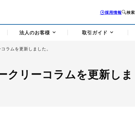
採用情報
検索
法人のお客様
取引ガイド
ーコラムを更新しました。
お客様サポートトップ
個人のお客様トップ
法人のお客様トップ
取引ガイドトップ
会社案内トップ
ークリーコラムを更新しま
歴史・沿革
組織図
本支店案内
採用情報
トソリューション
せフォーム
の説明
アドバイザーブログ更新情報
取引期限と証拠金について
法人お問い合わせフォーム
電力価格リスクマネジメントソリューション
岡地メール会員
VaR証拠金の仕組み
岡地メール会員お申し込み
投資アドバイザー コ
取引する銘
リ
トレーディングツール（ISV）
細
パラジウム
サービス案内
CME原油等指数
ドバイ原油
バージガソリン
バージ灯
）
SS3）
ゴム（TSR20）
ゴム（上海天然ゴム）
とうもろこし
一般大
相場勉強会【個別相談会（東京）】
納会日・受渡日一覧
祝日取引
諸規定・マニュアル
つの理由
オアシスの便利な機能
サービス案内
お取引の流れ
Q&A
バ