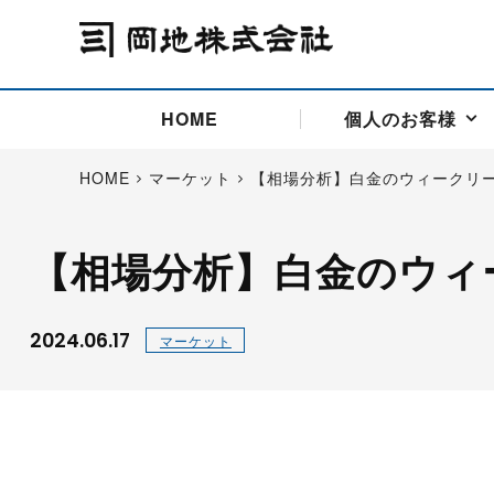
HOME
個人のお客様
HOME
マーケット
【相場分析】白金のウィークリ
【相場分析】白金のウィ
アドバイス取引
国際法人部
商品先物取引の仕組み
お問い合わせ
会社概要
ごあいさつ
お客様相談窓口
商品先物取引とは
主な投資アドバイザー
燃料価格リスクマネジメン
お問い合わ
取引用語
投資
国内先物市場
海外先物市場
2024.06.17
マーケット
サポート・オンライン取引
取扱銘柄一覧
資料請求
アドバイス取引（法人）
セミナー情報
金
サポート・オンラインの詳
金ミニ
銀
白金
白金ミニ
オンライン取引（オアシス
中京ローリー灯油
ゴム（R
ポケットゴールド/プラチナ
東京セミナー
大阪セミナー
オンライン取引
委託者証拠金一覧表
「オアシス」が選ばれる5