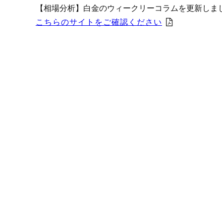
プロモーション（オンライ
【相場分析】白金のウィークリーコラムを更新しま
発表統計
こちらのサイトをご確認ください
CFTC建玉明細
原油・石油