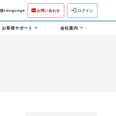
お問い合わせ
ログイン
Language
お客様サポート
会社案内
ディスクロージャー
各種重要通知事項
フォーム
ラム
柄を選ぶ
スクヘッジサポート
キャンペーン（アドバイス取引）
資産の保全
先物受渡・物流サポート
税制について
油
LNG（液化天然ガス）
中京ローリーガソリン
豆
小豆
ゴールドスポット
プラチナスポット
リンク集
ーチャル取引
システム稼働状況