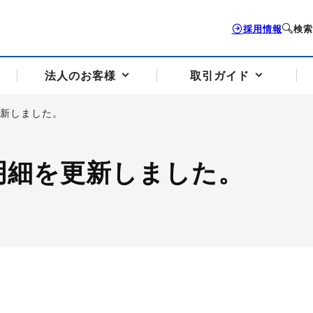
採用情報
検索
法人のお客様
取引ガイド
更新しました。
お客様サポートトップ
個人のお客様トップ
法人のお客様トップ
取引ガイドトップ
会社案内トップ
明細を更新しました。
歴史・沿革
組織図
本支店案内
採用情報
トソリューション
せフォーム
の説明
アドバイザーブログ更新情報
取引期限と証拠金について
法人お問い合わせフォーム
電力価格リスクマネジメントソリューション
岡地メール会員
VaR証拠金の仕組み
岡地メール会員お申し込み
投資アドバイザー コ
取引する銘
リ
トレーディングツール（ISV）
細
パラジウム
サービス案内
CME原油等指数
ドバイ原油
バージガソリン
バージ灯
）
SS3）
ゴム（TSR20）
ゴム（上海天然ゴム）
とうもろこし
一般大
相場勉強会【個別相談会（東京）】
納会日・受渡日一覧
祝日取引
諸規定・マニュアル
つの理由
オアシスの便利な機能
サービス案内
お取引の流れ
Q&A
バ