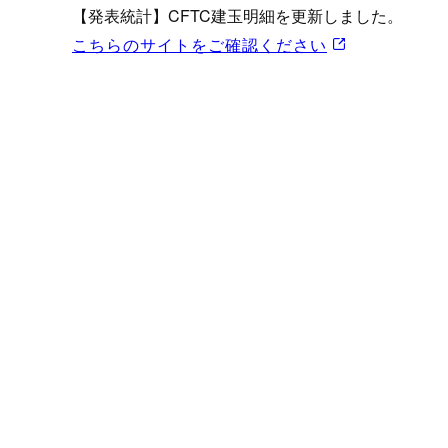
プロモーション（オンライ
【発表統計】CFTC建玉明細を更新しました。
発表統計
こちらのサイトをご確認ください
CFTC建玉明細
原油・石油