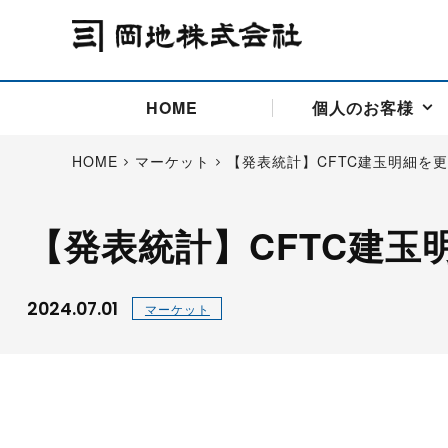
HOME
個人のお客様
HOME
マーケット
【発表統計】CFTC建玉明細を
【発表統計】CFTC建玉
アドバイス取引
国際法人部
商品先物取引の仕組み
お問い合わせ
会社概要
ごあいさつ
お客様相談窓口
商品先物取引とは
主な投資アドバイザー
燃料価格リスクマネジメン
お問い合わ
取引用語
投資
国内先物市場
海外先物市場
2024.07.01
マーケット
サポート・オンライン取引
取扱銘柄一覧
資料請求
アドバイス取引（法人）
セミナー情報
金
サポート・オンラインの詳
金ミニ
銀
白金
白金ミニ
オンライン取引（オアシス
中京ローリー灯油
ゴム（R
ポケットゴールド/プラチナ
東京セミナー
大阪セミナー
オンライン取引
委託者証拠金一覧表
「オアシス」が選ばれる5