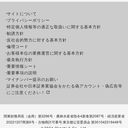
サイトについて
プライバシーポリシー
特定個人情報等の適正な取扱いに関する基本方針
勧誘方針
反社会的勢力に対する基本方針
倫理コード
お客様本位の業務運営に関する基本方針
最良執行方針
重要情報シート
重要事項の説明
マイナンバー提示のお願い
証券会社や日本証券業協会をかたる偽アカウント・偽広告等
にご注意ください！
関東財務局長（金商）第3296号・農林水産省指令4新食第2087号・経済産業省
20221207商第6号・古物商許可番号:東京都公安委員会 第301042319446号
©
2024 Okachi & Co., Ltd.