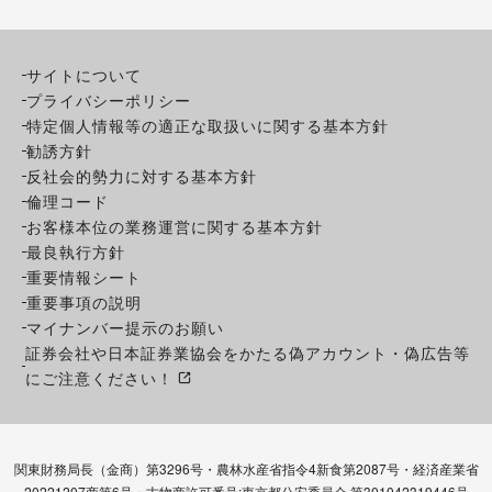
サイトについて
プライバシーポリシー
特定個人情報等の適正な取扱いに関する基本方針
勧誘方針
反社会的勢力に対する基本方針
倫理コード
お客様本位の業務運営に関する基本方針
最良執行方針
重要情報シート
重要事項の説明
マイナンバー提示のお願い
証券会社や日本証券業協会をかたる偽アカウント・偽広告等
にご注意ください！
関東財務局長（金商）第3296号・農林水産省指令4新食第2087号・経済産業省
20221207商第6号・古物商許可番号:東京都公安委員会 第301042319446号