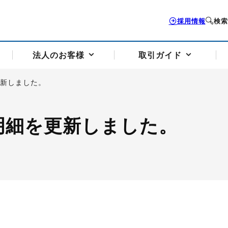
採用情報
検索
法人のお客様
取引ガイド
更新しました。
お客様サポートトップ
個人のお客様トップ
法人のお客様トップ
取引ガイドトップ
会社案内トップ
明細を更新しました。
歴史・沿革
組織図
本支店案内
採用情報
トソリューション
せフォーム
の説明
アドバイザーブログ更新情報
取引期限と証拠金について
法人お問い合わせフォーム
電力価格リスクマネジメントソリューション
岡地メール会員
VaR証拠金の仕組み
岡地メール会員お申し込み
投資アドバイザー コ
取引する銘
リ
トレーディングツール（ISV）
細
パラジウム
サービス案内
CME原油等指数
ドバイ原油
バージガソリン
バージ灯
）
SS3）
ゴム（TSR20）
ゴム（上海天然ゴム）
とうもろこし
一般大
相場勉強会【個別相談会（東京）】
納会日・受渡日一覧
祝日取引
諸規定・マニュアル
つの理由
オアシスの便利な機能
サービス案内
お取引の流れ
Q&A
バ