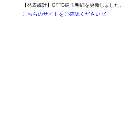
プロモーション（オンライ
【発表統計】CFTC建玉明細を更新しました。
発表統計
こちらのサイトをご確認ください
CFTC建玉明細
原油・石油