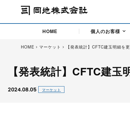
HOME
個人のお客様
HOME
マーケット
【発表統計】CFTC建玉明細を
【発表統計】CFTC建玉
アドバイス取引
国際法人部
商品先物取引の仕組み
お問い合わせ
会社概要
ごあいさつ
お客様相談窓口
商品先物取引とは
主な投資アドバイザー
燃料価格リスクマネジメン
お問い合わ
取引用語
投資
国内先物市場
海外先物市場
2024.08.05
マーケット
サポート・オンライン取引
取扱銘柄一覧
資料請求
アドバイス取引（法人）
セミナー情報
金
サポート・オンラインの詳
金ミニ
銀
白金
白金ミニ
オンライン取引（オアシス
中京ローリー灯油
ゴム（R
ポケットゴールド/プラチナ
東京セミナー
大阪セミナー
オンライン取引
委託者証拠金一覧表
「オアシス」が選ばれる5