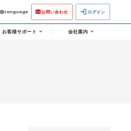
お問い合わせ
ログイン
Language
お客様サポート
会社案内
ディスクロージャー
各種重要通知事項
フォーム
ラム
柄を選ぶ
スクヘッジサポート
キャンペーン（アドバイス取引）
資産の保全
先物受渡・物流サポート
税制について
油
LNG（液化天然ガス）
中京ローリーガソリン
豆
小豆
ゴールドスポット
プラチナスポット
リンク集
ーチャル取引
システム稼働状況