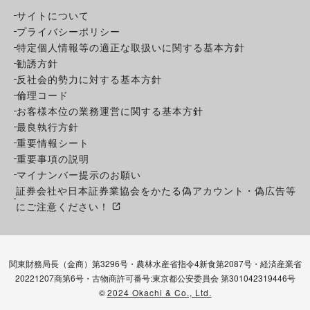
サイトについて
プライバシーポリシー
特定個人情報等の適正な取扱いに関する基本方針
勧誘方針
反社会的勢力に対する基本方針
倫理コード
お客様本位の業務運営に関する基本方針
最良執行方針
重要情報シート
重要事項の説明
マイナンバー提示のお願い
証券会社や日本証券業協会をかたる偽アカウント・偽広告等
にご注意ください！
関東財務局長（金商）第3296号・農林水産省指令4新食第2087号・経済産業省
20221207商第6号・古物商許可番号:東京都公安委員会 第301042319446号
©
2024 Okachi & Co., Ltd.